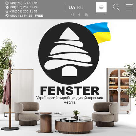
+38(050) 174 91 85
Tog
UA
RU
+38(063) 259 71 29
nav
+38(068) 256 21 39
(0800) 33 64 15 -
FREE