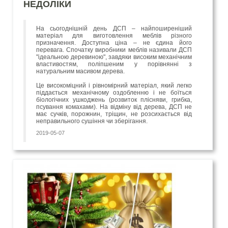
НЕДОЛІКИ
На сьогоднішній день ДСП – найпоширеніший
матеріал для виготовлення меблів різного
призначення. Доступна ціна – не єдина його
перевага. Спочатку виробники меблів називали ДСП
"ідеальною деревиною", завдяки високим механічним
властивостям, поліпшеним у порівнянні з
натуральним масивом дерева.
Це високоміцний і рівномірний матеріал, який легко
піддається механічному оздобленню і не боїться
біологічних ушкоджень (розвиток плісняви, грибка,
псування комахами). На відміну від дерева, ДСП не
має сучків, порожнин, тріщин, не розсихається від
неправильного сушіння чи зберігання.
2019-05-07