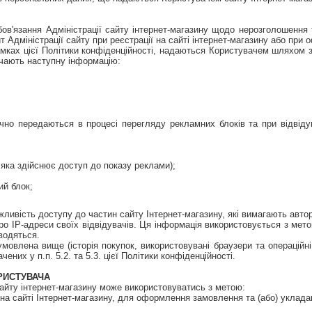
бов'язання Адміністрації сайту інтернет-магазину щодо нерозголошення
т Адміністрації сайту при реєстрації на сайті інтернет-магазину або пр
рамках цієї Політики конфіденційності, надаються Користувачем шляхом з
ючають наступну інформацію:
чно передаються в процесі перегляду рекламних блоків та при відвіду
 яка здійснює доступ до показу реклами);
ий блок;
ливість доступу до частин сайту Інтернет-магазину, які вимагають автор
 про IP-адреси своїх відвідувачів. Ця інформація використовується з ме
водяться.
умовлена вище (історія покупок, використовувані браузери та операційні
них у п.п. 5.2. та 5.3. цієї Політики конфіденційності.
ОРИСТУВАЧА
сайту інтернет-магазину може використовуватись з метою:
о на сайті Інтернет-магазину, для оформлення замовлення та (або) уклад