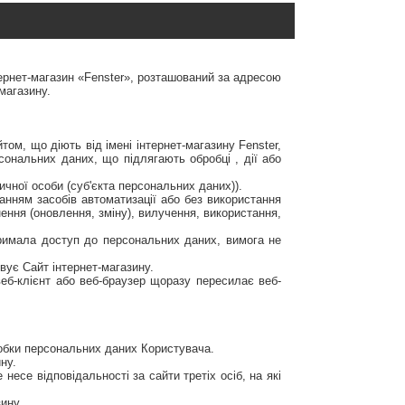
нтернет-магазин «Fenster», розташований за адресою
магазину.
том, що діють від імені інтернет-магазину Fenster,
сональних даних, що підлягають обробці , дії або
ичної особи (суб'єкта персональних даних)).
танням засобів автоматизації або без використання
ення (оновлення, зміну), вилучення, використання,
тримала доступ до персональних даних, вимога не
вує Сайт інтернет-магазину.
веб-клієнт або веб-браузер щоразу пересилає веб-
робки персональних даних Користувача.
ну.
несе відповідальності за сайти третіх осіб, на які
ину.