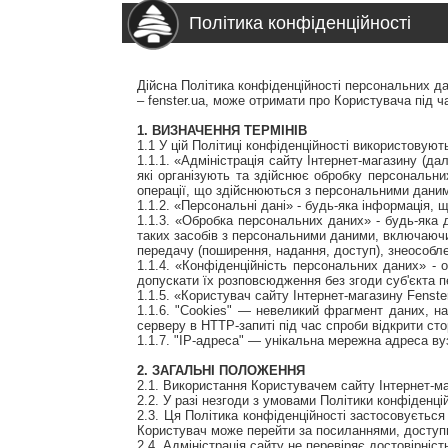
Політика конфіденційності
Дійсна Політика конфіденційності персональних дан
– fenster.ua, може отримати про Користувача під ч
1. ВИЗНАЧЕННЯ ТЕРМІНІВ
1.1 У цій Політиці конфіденційності використовують
1.1.1. «Адміністрація сайту Інтернет-магазину (да
які організують та здійснює обробку персональни
операції, що здійснюються з персональними дани
1.1.2. «Персональні дані» - будь-яка інформація, 
1.1.3. «Обробка персональних даних» - будь-яка д
таких засобів з персональними даними, включаючи 
передачу (поширення, надання, доступ), знеособл
1.1.4. «Конфіденційність персональних даних» -
допускати їх розповсюдження без згоди суб'єкта п
1.1.5. «Користувач сайту Інтернет-магазину Fenste
1.1.6. "Cookies" — невеликий фрагмент даних, на
серверу в HTTP-запиті під час спроби відкрити сто
1.1.7. "IP-адреса" — унікальна мережна адреса ву
2. ЗАГАЛЬНІ ПОЛОЖЕННЯ
2.1. Використання Користувачем сайту Інтернет-м
2.2. У разі незгоди з умовами Політики конфіденц
2.3. Ця Політика конфіденційності застосовується 
Користувач може перейти за посиланнями, доступн
2.4. Адміністрація сайту не перевіряє достовірні