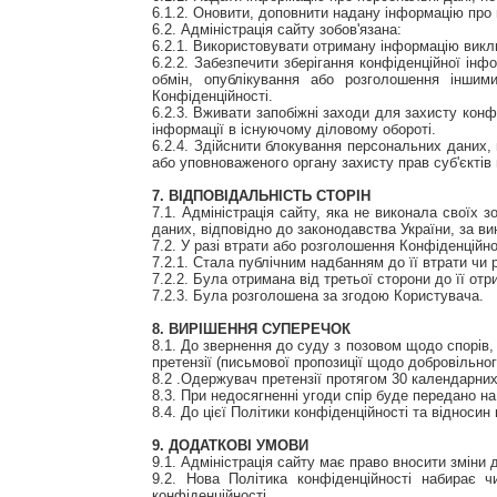
6.1.2. Оновити, доповнити надану інформацію про п
6.2. Адміністрація сайту зобов'язана:
6.2.1. Використовувати отриману інформацію виключ
6.2.2. Забезпечити зберігання конфіденційної ін
обмін, опублікування або розголошення іншим
Конфіденційності.
6.2.3. Вживати запобіжні заходи для захисту кон
інформації в існуючому діловому обороті.
6.2.4. Здійснити блокування персональних даних,
або уповноваженого органу захисту прав суб'єктів
7. ВІДПОВІДАЛЬНІСТЬ СТОРІН
7.1. Адміністрація сайту, яка не виконала своїх 
даних, відповідно до законодавства України, за вин
7.2. У разі втрати або розголошення Конфіденційно
7.2.1. Стала публічним надбанням до її втрати чи
7.2.2. Була отримана від третьої сторони до її от
7.2.3. Була розголошена за згодою Користувача.
8. ВИРІШЕННЯ СУПЕРЕЧОК
8.1. До звернення до суду з позовом щодо спорів,
претензії (письмової пропозиції щодо добровільно
8.2 .Одержувач претензії протягом 30 календарних 
8.3. При недосягненні угоди спір буде передано на
8.4. До цієї Політики конфіденційності та відноси
9. ДОДАТКОВІ УМОВИ
9.1. Адміністрація сайту має право вносити зміни 
9.2. Нова Політика конфіденційності набирає 
конфіденційності.