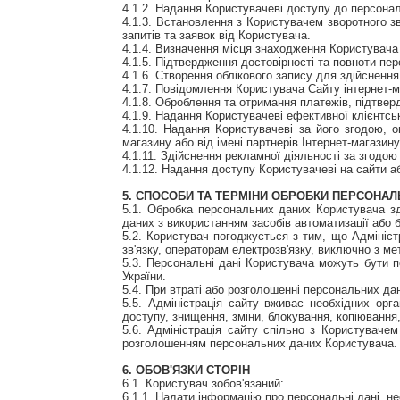
4.1.2. Надання Користувачеві доступу до персонал
4.1.3. Встановлення з Користувачем зворотного з
запитів та заявок від Користувача.
4.1.4. Визначення місця знаходження Користувача
4.1.5. Підтвердження достовірності та повноти п
4.1.6. Створення облікового запису для здійсненн
4.1.7. Повідомлення Користувача Сайту інтернет-
4.1.8. Оброблення та отримання платежів, підтвер
4.1.9. Надання Користувачеві ефективної клієнтськ
4.1.10. Надання Користувачеві за його згодою, о
магазину або від імені партнерів Інтернет-магазину
4.1.11. Здійснення рекламної діяльності за згодою
4.1.12. Надання доступу Користувачеві на сайти а
5. СПОСОБИ ТА ТЕРМІНИ ОБРОБКИ ПЕРСОНАЛ
5.1. Обробка персональних даних Користувача з
даних з використанням засобів автоматизації або б
5.2. Користувач погоджується з тим, що Адмініст
зв'язку, операторам електрозв'язку, виключно з 
5.3. Персональні дані Користувача можуть бути 
України.
5.4. При втраті або розголошенні персональних д
5.5. Адміністрація сайту вживає необхідних орг
доступу, знищення, зміни, блокування, копіювання,
5.6. Адміністрація сайту спільно з Користуваче
розголошенням персональних даних Користувача.
6. ОБОВ'ЯЗКИ СТОРІН
6.1. Користувач зобов'язаний:
6.1.1. Надати інформацію про персональні дані, н