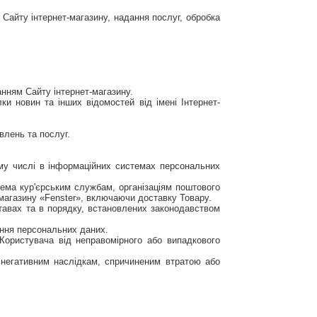
Сайту інтернет-магазину, надання послуг, обробка
анням Сайту інтернет-магазину.
ки новин та інших відомостей від імені Інтернет-
влень та послуг.
му числі в інформаційних системах персональних
рема кур'єрським службам, організаціям поштового
-магазину «Fenster», включаючи доставку Товару.
тавах та в порядку, встановлених законодавством
ення персональних даних.
 Користувача від неправомірного або випадкового
м негативним наслідкам, спричиненим втратою або