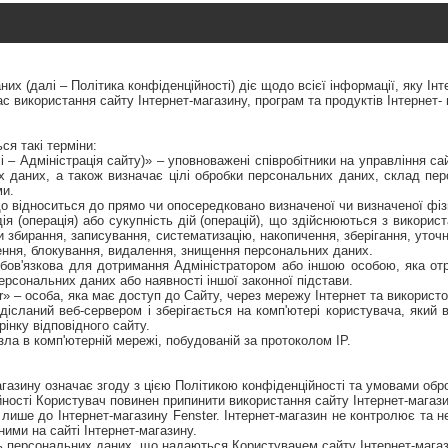
их (далі – Політика конфіденційності) діє щодо всієї інформації, яку І
ас використання сайту Інтернет-магазину, програм та продуктів Інтернет- 
ся такі терміни:
лі – Адміністрація сайту)» – уповноважені співробітники на управління сай
х даних, а також визначає цілі обробки персональних даних, склад пер
ми.
що відноситься до прямо чи опосередковано визначеної чи визначеної фіз
ія (операція) або сукупність дій (операцій), що здійснюються з викорис
збирання, записування, систематизацію, накопичення, зберігання, уточн
ення, блокування, видалення, знищення персональних даних.
 обов'язкова для дотримання Адміністратором або іншою особою, яка о
ерсональних даних або наявності іншої законної підстави.
r» – особа, яка має доступ до Сайту, через мережу Інтернет та використо
дісланий веб-сервером і зберігається на комп'ютері користувача, який 
рінку відповідного сайту.
зла в комп'ютерній мережі, побудованій за протоколом IP.
агазину означає згоду з цією Політикою конфіденційності та умовами об
ійності Користувач повинен припинити використання сайту Інтернет-магази
лише до Інтернет-магазину Fenster. Інтернет-магазин не контролює та не 
ими на сайті Інтернет-магазину.
сть персональних даних, що надаються Користувачем сайту Інтернет-магаз