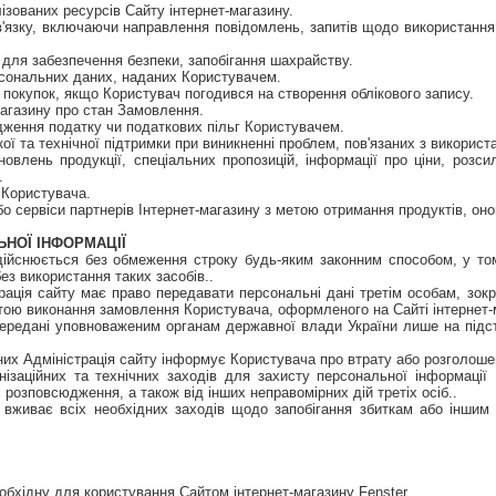
ізованих ресурсів Сайту інтернет-магазину.
в'язку, включаючи направлення повідомлень, запитів щодо використання 
 для забезпечення безпеки, запобігання шахрайству.
ерсональних даних, наданих Користувачем.
я покупок, якщо Користувач погодився на створення облікового запису.
магазину про стан Замовлення.
дження податку чи податкових пільг Користувачем.
ої та технічної підтримки при виникненні проблем, пов'язаних з використ
новлень продукції, спеціальних пропозицій, інформації про ціни, розсил
.
 Користувача.
бо сервіси партнерів Інтернет-магазину з метою отримання продуктів, оно
ЬНОЇ ІНФОРМАЦІЇ
дійснюється без обмеження строку будь-яким законним способом, у то
ез використання таких засобів..
рація сайту має право передавати персональні дані третім особам, зок
метою виконання замовлення Користувача, оформленого на Сайті інтернет
передані уповноваженим органам державної влади України лише на підс
аних Адміністрація сайту інформує Користувача про втрату або розголош
анізаційних та технічних заходів для захисту персональної інформації
 розповсюдження, а також від інших неправомірних дій третіх осіб..
м вживає всіх необхідних заходів щодо запобігання збиткам або інши
еобхідну для користування Сайтом інтернет-магазину Fenster.