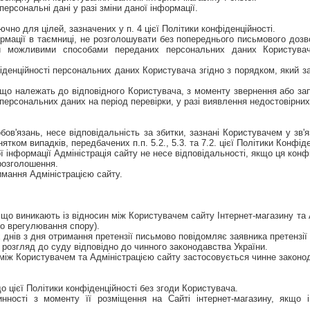
ерсональні дані у разі зміни даної інформації.
но для цілей, зазначених у п. 4 цієї Політики конфіденційності.
формації в таємниці, не розголошувати без попереднього письмового доз
и можливими способами переданих персональних даних Користувача
фіденційності персональних даних Користувача згідно з порядком, який з
 що належать до відповідного Користувача, з моменту звернення або за
 персональних даних на період перевірки, у разі виявлення недостовірни
зобов'язань, несе відповідальність за збитки, зазнані Користувачем у з
ятком випадків, передбачених п.п. 5.2., 5.3. та 7.2. цієї Політики Конфіде
ї інформації Адміністрація сайту не несе відповідальності, якщо ця конф
 розголошення.
римання Адміністрацією сайту.
 що виникають із відносин між Користувачем сайту Інтернет-магазину та 
го врегулювання спору).
днів з дня отримання претензії письмово повідомляє заявника претензії 
 розгляд до суду відповідно до чинного законодавства України.
н між Користувачем та Адміністрацією сайту застосовується чинне законо
до цієї Політики конфіденційності без згоди Користувача.
чинності з моменту її розміщення на Сайті інтернет-магазину, якщо