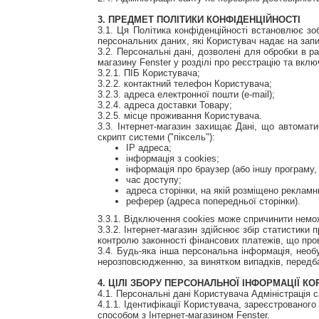
3. ПРЕДМЕТ ПОЛІТИКИ КОНФІДЕНЦІЙНОСТІ
3.1. Ця Політика конфіденційності встановлює зо
персональних даних, які Користувач надає на запи
3.2. Персональні дані, дозволені для обробки в 
магазину Fenster у розділі про реєстрацію та вкл
3.2.1. ПІБ Користувача;
3.2.2. контактний телефон Користувача;
3.2.3. адреса електронної пошти (e-mail);
3.2.4. адреса доставки Товару;
3.2.5. місце проживання Користувача.
3.3. Інтернет-магазин захищає Дані, що автомати
скрипт системи ("піксель"):
IP адреса;
інформація з cookies;
інформація про браузер (або іншу програму,
час доступу;
адреса сторінки, на якій розміщено рекламн
реферер (адреса попередньої сторінки).
3.3.1. Відключення cookies може спричинити немож
3.3.2. Інтернет-магазин здійснює збір статистики
контролю законності фінансових платежів, що про
3.4. Будь-яка інша персональна інформація, необ
нерозповсюдженню, за винятком випадків, передбаче
4. ЦІЛІ ЗБОРУ ПЕРСОНАЛЬНОЇ ІНФОРМАЦІЇ К
4.1. Персональні дані Користувача Адміністрація 
4.1.1. Ідентифікації Користувача, зареєстрованог
способом з Інтернет-магазином Fenster.