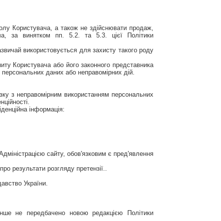
волу Користувача, а також не здійснювати продаж,
, за винятком пп. 5.2. та 5.3. цієї Політики
азвичай використовується для захисту такого роду
питу Користувача або його законного представника
х персональних даних або неправомірних дій.
в'язку з неправомірним використанням персональних
нційності.
іденційна інформація:
Адміністрацією сайту, обов'язковим є пред'явлення
про результати розгляду претензії..
давство України.
 інше не передбачено новою редакцією Політики