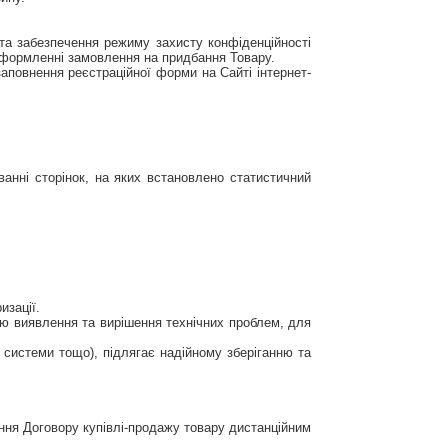
 та забезпечення режиму захисту конфіденційності
и оформленні замовлення на придбання Товару.
аповнення реєстраційної форми на Сайті інтернет-
ванні сторінок, на яких встановлено статистичний
изації.
тою виявлення та вирішення технічних проблем, для
 системи тощо), підлягає надійному зберіганню та
ання Договору купівлі-продажу товару дистанційним