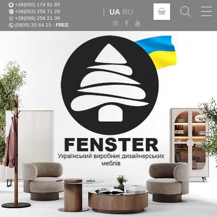
+38(050) 174 91 85
Tog
UA
RU
+38(063) 259 71 29
nav
+38(068) 256 21 39
(0800) 33 64 15 -
FREE