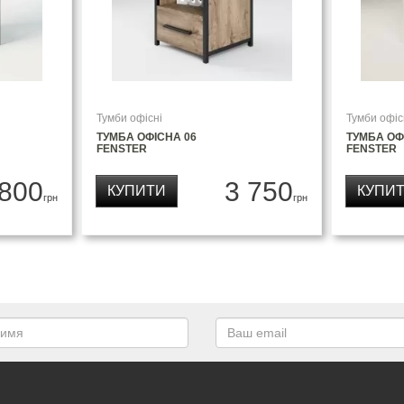
Тумби офісні
Тумби офіс
ТУМБА ОФІСНА 06
ТУМБА ОФ
FENSTER
FENSTER
 800
3 750
КУПИТИ
КУПИ
грн
грн