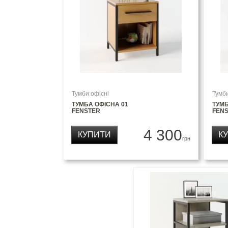
Тумби офісні
Тумби
ТУМБА ОФІСНА 01
ТУМБ
FENSTER
FEN
4 300
КУПИТИ
К
грн