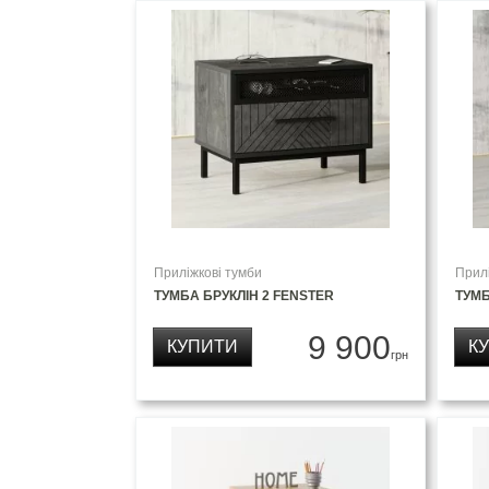
Приліжкові тумби
Прил
ТУМБА БРУКЛІН 2 FENSTER
ТУМБ
9 900
КУПИТИ
К
грн