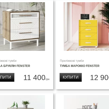
іжкові тумби
Приліжкові тумби
А БРУКЛІН FENSTER
ТУМБА МАРОККО FENSTER
11 400
12 90
УПИТИ
КУПИТИ
грн