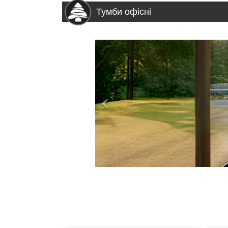
Тумби офісні
>