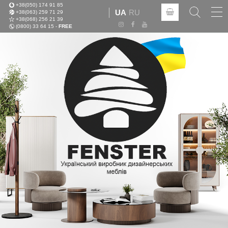
+38(050) 174 91 85
Tog
UA
RU
+38(063) 259 71 29
nav
+38(068) 256 21 39
(0800) 33 64 15 -
FREE