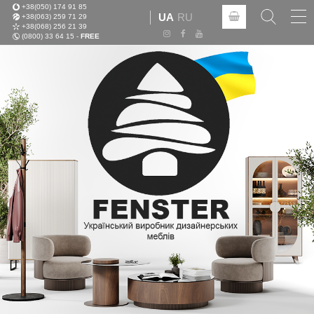
+38(050) 174 91 85
Tog
UA
RU
+38(063) 259 71 29
nav
+38(068) 256 21 39
(0800) 33 64 15 -
FREE