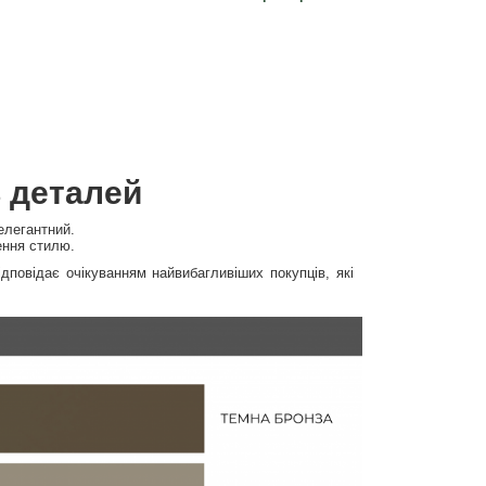
ь деталей
елегантний.
ення стилю.
дповідає очікуванням найвибагливіших покупців, які