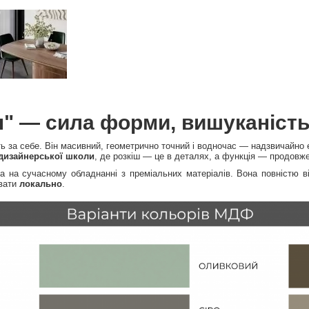
н" — сила форми, вишуканіст
ть за себе. Він масивний, геометрично точний і водночас — надзвичайно 
 дизайнерської школи
, де розкіш — це в деталях, а функція — продовж
на на сучасному обладнанні з преміальних матеріалів. Вона повністю ві
увати
локально
.