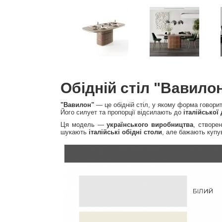
Обідній стіл "Вавило
"Вавилон"
— це обідній стіл, у якому форма говори
Його силует та пропорції відсилають до
італійської
Ця модель —
українського виробництва
, створе
шукають
італійські обідні столи
, але бажають куп