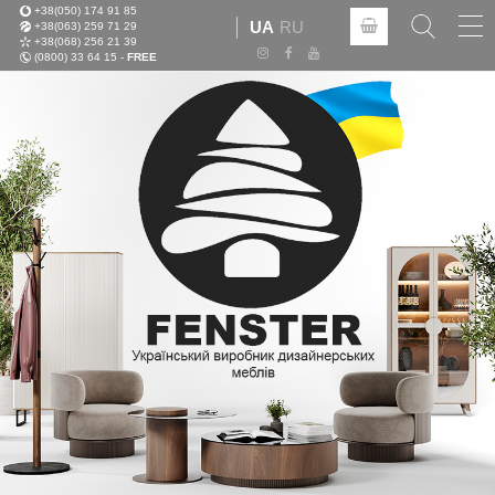
+38(050) 174 91 85
Tog
UA
RU
+38(063) 259 71 29
nav
+38(068) 256 21 39
(0800) 33 64 15 -
FREE