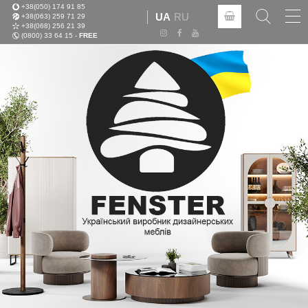
+38(050) 174 91 85
Tog
UA
RU
+38(063) 259 71 29
nav
+38(068) 256 21 39
(0800) 33 64 15 -
FREE