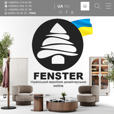
+38(050) 174 91 85
Tog
UA
RU
+38(063) 259 71 29
nav
+38(068) 256 21 39
(0800) 33 64 15 -
FREE