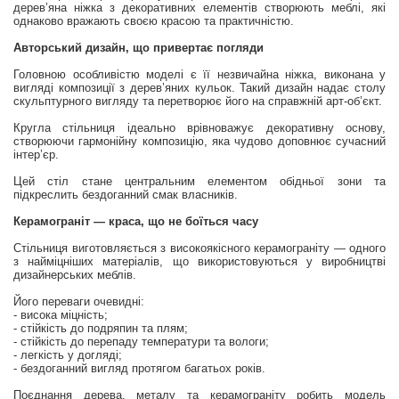
дерев’яна ніжка з декоративних елементів створюють меблі, які
однаково вражають своєю красою та практичністю.
Авторський дизайн, що привертає погляди
Головною особливістю моделі є її незвичайна ніжка, виконана у
вигляді композиції з дерев’яних кульок. Такий дизайн надає столу
скульптурного вигляду та перетворює його на справжній арт-об’єкт.
Кругла стільниця ідеально врівноважує декоративну основу,
створюючи гармонійну композицію, яка чудово доповнює сучасний
інтер’єр.
Цей стіл стане центральним елементом обідньої зони та
підкреслить бездоганний смак власників.
Керамограніт — краса, що не боїться часу
Стільниця виготовляється з високоякісного керамограніту — одного
з найміцніших матеріалів, що використовуються у виробництві
дизайнерських меблів.
Його переваги очевидні:
- висока міцність;
- стійкість до подряпин та плям;
- стійкість до перепаду температури та вологи;
- легкість у догляді;
- бездоганний вигляд протягом багатьох років.
Поєднання дерева, металу та керамограніту робить модель