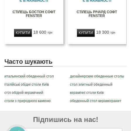
Є В НАЯВНОСТІ
Є В НАЯВНОСТІ
СТІЛЕЦЬ БОСТОН СОФТ
СТІЛЕЦЬ РІЧАРД СОФТ
FENSTER
FENSTER
18 600
18 300
КУПИТИ
КУПИТИ
грн
грн
Часто шукають
итальянский обеденный стол
дизайнерские обеденные столы
італійські обідні столи Київ
стол элитный обеденный
стіл обідній керамічний
керамічні столи Київ
столи з природного каменю
обеденный стол керамогранит
Підпишись на нас!