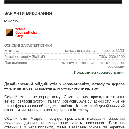
ВАРІАНТИ ВИКОНАННЯ
Колір
темна
бронза/Pietra
Grey
ОСНОВНІ ХАРАКТЕРИСТИКИ
Матеріал
метал, керамограніт, дерево, МДФ
Розміри виробу (ВхШхГ)
750х1200х1200
Призначення
для кухні, для кафе, для готелю, для
ресторану
Показати всі характеристики
Дизайнерський обідній стіл з керамограніту, металу та дерева
— елегантність, створена для сучасного інтер’єру
Обідній стіл - це серце дому. Саме за ним проходять затишні
вечері, святкові зустрічі та теплі розмови. Але сучасний стіл - це не
лише функціональний предмет меблів. Це важливий дизайнерський
акцент, який визначає характер усього інтер’єру.
Обідній стіл Мадлен поєднує преміальні матеріали, виразний
сучасний дизайн та бездоганну якість виконання. Розкішна
стільниця з керамограніту, міцна металева основа та ефектна