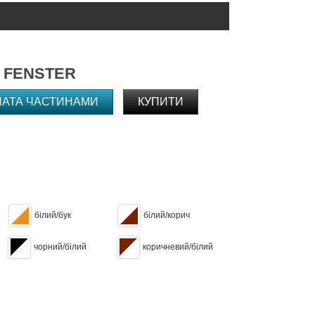
 FENSTER
ЛАТА ЧАСТИНАМИ
КУПИТИ
білий/бук
білий/корич
чорний/білий
коричневий/білий