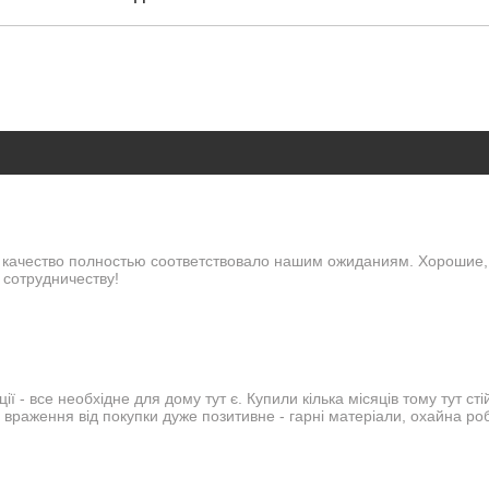
 качество полностью соответствовало нашим ожиданиям. Хорошие,
 сотрудничеству!
 - все необхідне для дому тут є. Купили кілька місяців тому тут сті
 враження від покупки дуже позитивне - гарні матеріали, охайна роб