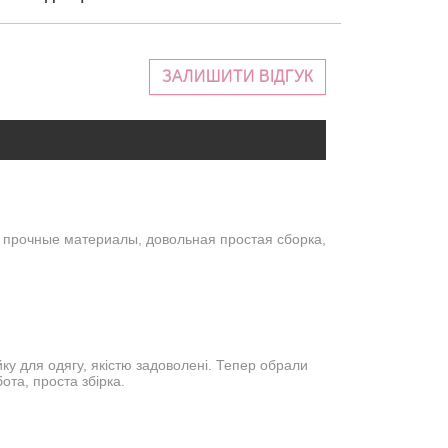
ЗАЛИШИТИ ВІДГУК
 прочные материалы, довольная простая сборка,
йку для одягу, якістю задоволені. Тепер обрали
ота, проста збірка.