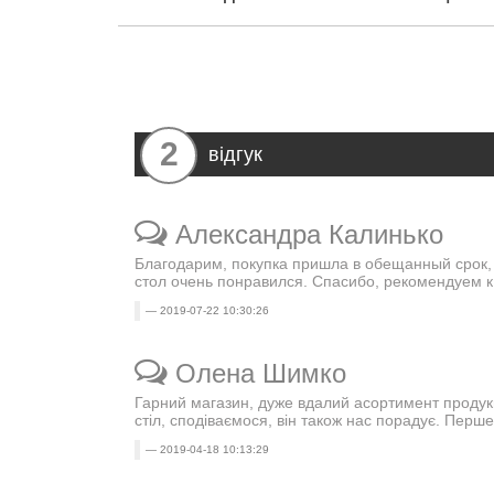
2
відгук
Александра Калинько
Благодарим, покупка пришла в обещанный срок,
стол очень понравился. Спасибо, рекомендуем к
2019-07-22 10:30:26
Олена Шимко
Гарний магазин, дуже вдалий асортимент продукції
стіл, сподіваємося, він також нас порадує. Перше
2019-04-18 10:13:29