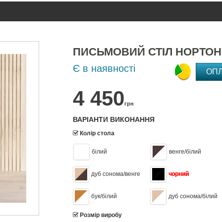
ПИСЬМОВИЙ СТІЛ НОРТОН
Є в наявності
ОП
4 450
грн
ВАРІАНТИ ВИКОНАННЯ
Колір стола
білий
венге/білий
дуб сонома/венге
чорний
бук/білий
дуб сонома/білий
Розмір виробу