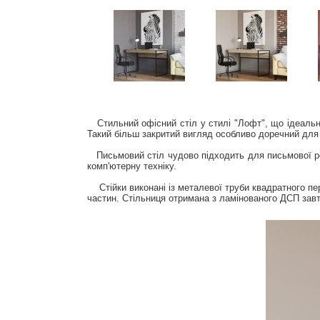
Стильний офісний стіл у стилі "Лофт", що ідеально п
Такий більш закритий вигляд особливо доречний для 
Письмовий стіл чудово підходить для письмової роб
комп'ютерну техніку.
Стійки виконані із металевої труби квадратного пере
частин. Стільниця отримана з ламінованого ДСП зав