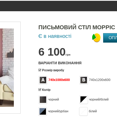
ПИСЬМОВИЙ СТІЛ МОРРІС 
Є в наявності
ОП
6 100
грн
ВАРІАНТИ ВИКОНАННЯ
Розмір виробу
740х1000х600
740х1200х600
Колір
чорний
чорний/білий
чорний/урбан
білий