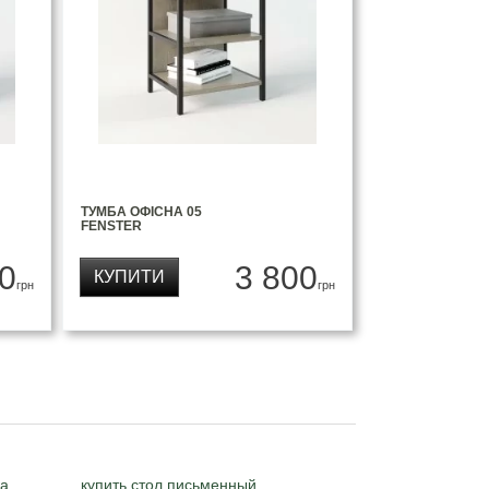
ТУМБА ОФІСНА 05
FENSTER
0
3 800
КУПИТИ
грн
грн
ка
купить стол письменный