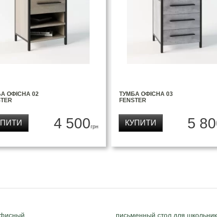
А ОФІСНА 02
ТУМБА ОФІСНА 03
STER
FENSTER
4 500
5 80
УПИТИ
КУПИТИ
грн
офисный
письменный стол для школьни