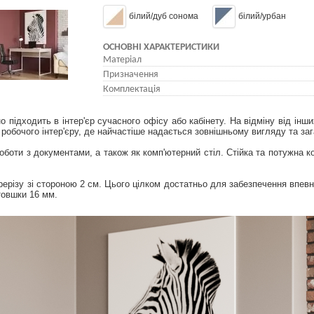
білий/дуб сонома
білий/урбан
ОСНОВНІ ХАРАКТЕРИСТИКИ
Матеріал
Призначення
Комплектація
ідходить в інтер'єр сучасного офісу або кабінету. На відміну від інших
робочого інтер'єру, де найчастіше надається зовнішньому вигляду та за
оти з документами, а також як комп'ютерний стіл. Стійка та потужна ко
різу зі стороною 2 см. Цього цілком достатньо для забезпечення впевнен
товшки 16 мм.