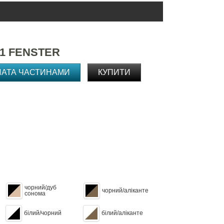
1 FENSTER
ЛАТА ЧАСТИНАМИ
КУПИТИ
чорний/дуб
чорний/аліканте
сонома
білий/чорний
білий/аліканте