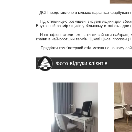
ДСП представлено в кількох варіантах фарбування: бі
Під стільницею розміщені висувні ящики для зберіга
Внутрішній розмір ящиків у більшому столі складає 
Наші офісні столи вже встигли зайняти найкращі міс
країни в найкоротший термін. Цікаві цінові пропозиці
Придбати комп'ютерний стіл можна на нашому сайті 
Фото-відгуки клієнтів