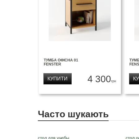
ТУМБА ОФІСНА 01
ТУМБ
FENSTER
FEN
4 300
КУПИТИ
К
грн
Часто шукають
стол для учебы
стол 