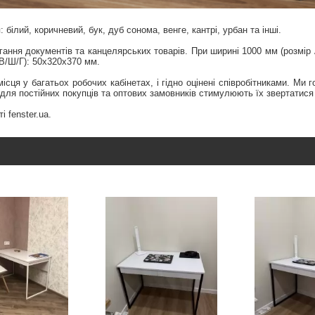
лий, коричневий, бук, дуб сонома, венге, кантрі, урбан та інші.
ння документів та канцелярських товарів. При ширині 1000 мм (розмір А
(В/Ш/Г): 50х320х370 мм.
ця у багатьох робочих кабінетах, і гідно оцінені співробітниками. Ми г
ї для постійних покупців та оптових замовників стимулюють їх звертатися
fenster.ua.