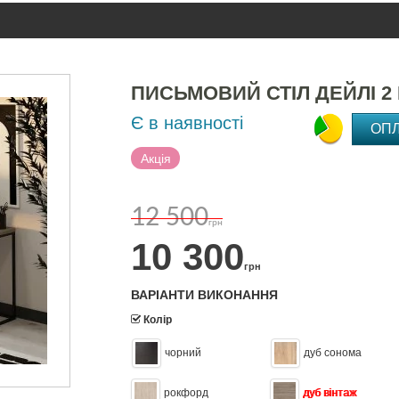
ПИСЬМОВИЙ СТІЛ ДЕЙЛІ 2
Є в наявності
ОП
Акція
12 500
грн
10 300
грн
ВАРІАНТИ ВИКОНАННЯ
Колір
чорний
дуб сонома
рокфорд
дуб вінтаж