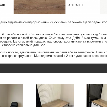
: білий або чорний. Стільниця може бути виготовлена у кольорі дуб сон
 та роботи є вкрай необхідною. Саме тому стіл Дейлі 2 має тумби із м
всередині. Це стіл, який порадує вас своєю доступністю та високими с
ь створена спеціально для Вас.
осить просто, здійснивши замовлення на сайті або за телефоном. Наші сп
ного транспортування. Ми надаємо гарантію 2 роки для вашої впевненост