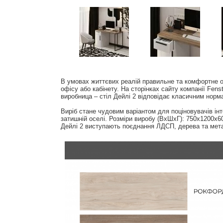
В умовах життєвих реалій правильне та комфортне о
офісу або кабінету. На сторінках сайту компанії Fens
виробница – стіл Дейлі 2 відповідає класичним норм
Виріб стане чудовим варіантом для поціновувачів інте
затишній оселі. Розміри виробу (ВхШхГ): 750х1200х60
Дейлі 2 виступають поєднання ЛДСП, дерева та мет