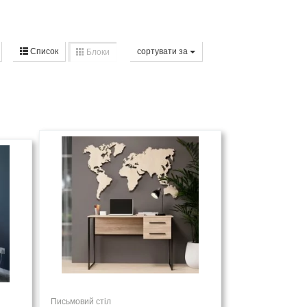
Список
сортувати за
Блоки
Письмовий стіл