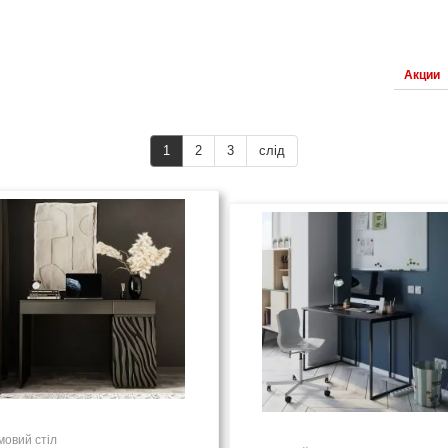
Акции
1
2
3
слід
мовий стіл