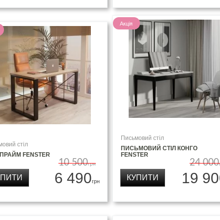
Акція
Письмовий стіл
мовий стіл
ПИСЬМОВИЙ СТІЛ КОНГО
 ПРАЙМ FENSTER
FENSTER
10 500
24 000
грн
6 490
19 90
УПИТИ
КУПИТИ
грн