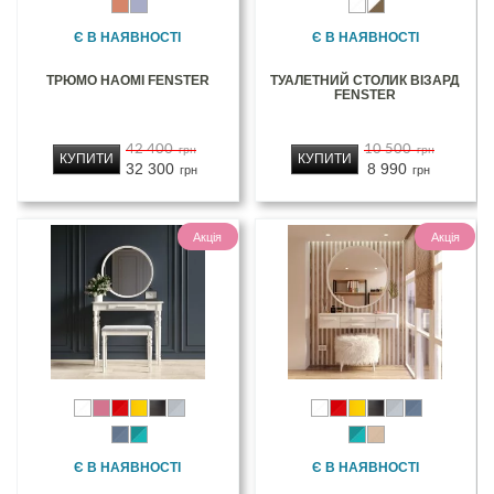
Є В НАЯВНОСТІ
Є В НАЯВНОСТІ
ТРЮМО НАОМІ FENSTER
ТУАЛЕТНИЙ СТОЛИК ВІЗАРД
FENSTER
42 400
10 500
грн
грн
КУПИТИ
КУПИТИ
32 300
8 990
грн
грн
Акція
Акція
Є В НАЯВНОСТІ
Є В НАЯВНОСТІ