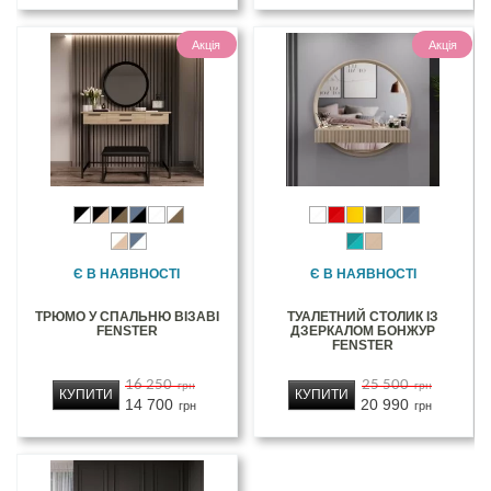
Акція
Акція
Є В НАЯВНОСТІ
Є В НАЯВНОСТІ
ТРЮМО У СПАЛЬНЮ ВІЗАВІ
ТУАЛЕТНИЙ СТОЛИК ІЗ
FENSTER
ДЗЕРКАЛОМ БОНЖУР
FENSTER
16 250
25 500
грн
грн
КУПИТИ
КУПИТИ
14 700
20 990
грн
грн