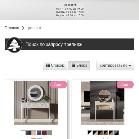
Головна
трельяж
Поиск по запросу трельяж
Список
Блоки
cортировать по
Акція
Акція