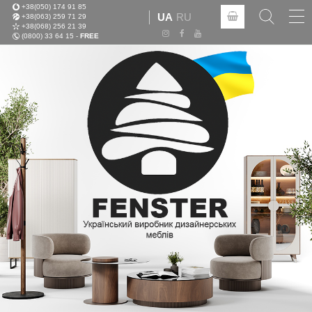
+38(050) 174 91 85
Tog
UA
RU
+38(063) 259 71 29
nav
+38(068) 256 21 39
(0800) 33 64 15 -
FREE