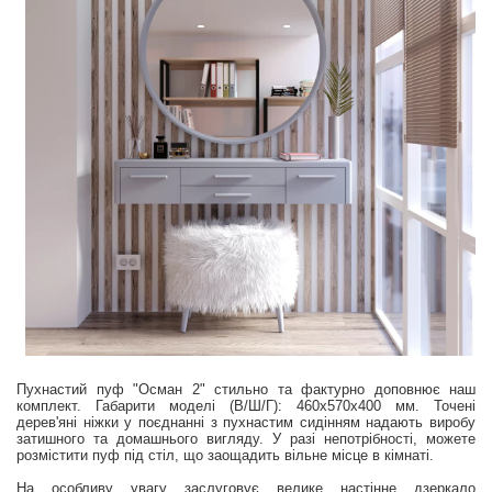
Пухнастий пуф "Осман 2" стильно та фактурно доповнює наш
комплект. Габарити моделі (В/Ш/Г): 460х570х400 мм. Точені
дерев'яні ніжки у поєднанні з пухнастим сидінням надають виробу
затишного та домашнього вигляду. У разі непотрібності, можете
розмістити пуф під стіл, що заощадить вільне місце в кімнаті.
На особливу увагу заслуговує велике настінне дзеркало