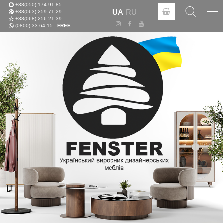
+38(050) 174 91 85
Tog
UA
RU
+38(063) 259 71 29
nav
+38(068) 256 21 39
(0800) 33 64 15 -
FREE