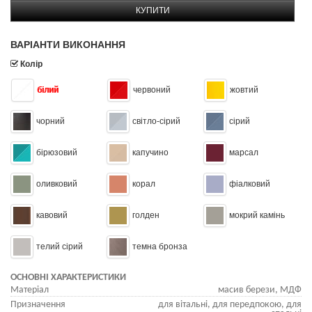
КУПИТИ
ВАРІАНТИ ВИКОНАННЯ
Колір
білий
червоний
жовтий
чорний
світло-сірий
сірий
бірюзовий
капучино
марсал
оливковий
корал
фіалковий
кавовий
голден
мокрий камінь
телий сірий
темна бронза
ОСНОВНІ ХАРАКТЕРИСТИКИ
Матеріал
масив берези, МДФ
Призначення
для вітальні, для передпокою, для