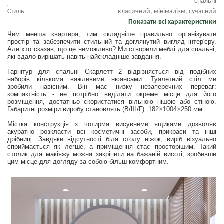
спальні
Стиль
класичний, мінімалізм, сучасний
Показати всі характеристики
Чим менша квартира, тим складніше правильно організувати
простір та забезпечити стильний та доглянутий вигляд інтер'єру.
Але хто сказав, що це неможливо? Ми створили меблі для спальні,
які вдало вирішать навіть найскладніше завдання.
Гарнітур для спальні Скарлетт 2 відрізняється від подібних
наборів кількома важливими нюансами. Туалетний стіл ми
зробили навісним. Він має низку незаперечних переваг:
компактність - не потрібно виділяти окреме місце для його
розміщення, достатньо скористатися вільною нішою або стіною.
Габаритні розміри виробу становлять (В/Ш/Г): 182×1004×250 мм.
Містка конструкція з чотирма висувними ящиками дозволяє
акуратно розкласти всі косметичні засоби, прикраси та інші
дрібниці. Завдяки відсутності біля столу ніжок, виріб візуально
сприймається як легше, а приміщення стає просторішим. Такий
столик для макіяжу можна закріпити на бажаній висоті, зробивши
цим місце для догляду за собою більш комфортним.