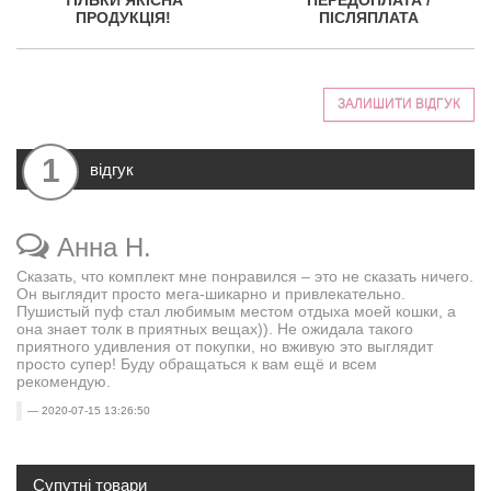
ТІЛЬКИ ЯКІСНА
ПЕРЕДОПЛАТА /
ПРОДУКЦІЯ!
ПІСЛЯПЛАТА
ЗАЛИШИТИ ВІДГУК
1
відгук
Анна Н.
Сказать, что комплект мне понравился – это не сказать ничего.
Он выглядит просто мега-шикарно и привлекательно.
Пушистый пуф стал любимым местом отдыха моей кошки, а
она знает толк в приятных вещах)). Не ожидала такого
приятного удивления от покупки, но вживую это выглядит
просто супер! Буду обращаться к вам ещё и всем
рекомендую.
2020-07-15 13:26:50
Супутні товари