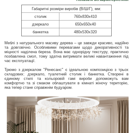
Габаритні розміри виробів (В/Ш/Г), мм:
столик
760x830x410
дзеркало
650x650x40
банкетка
480x530x320
Меблі з натурального масиву дерева – це завжди красиво, надійно
та довговічно. Особливими перевагами щодо декоративності та
міцності наділена береза. Вона має однорідну текстуру, практично
позбавлена смол, тому здатна витримати великі навантаження під
час експлуатації.
Трюмо з дзеркалом "Ренесанс" є ідеальною композицією з трьох
складових: дзеркало, туалетний столик і банкетка. Створені в
єдиному стилі та кольоровій гамі вироби допоможуть вам
комфортно та зі смаком облаштувати в кімнаті жіночу територію,
яка тепер стане справжнім будуаром.