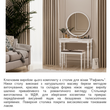
Ключовим виробом цього комплекту є столик для візаж "Рафаель".
Ніжки столу виконані з натурального масиву берези методом
виточування, красива та складна форма ніжок надає виробу
шалено привабливого та романтичного вигляду. Стільниця
виготовлена із МДФ, для зберігання косметики та прикрас
передбачений висувний ящик на безшумних телескопічних
напрямних. Поверхня столика покрита високоякісним тонованим
лаком.