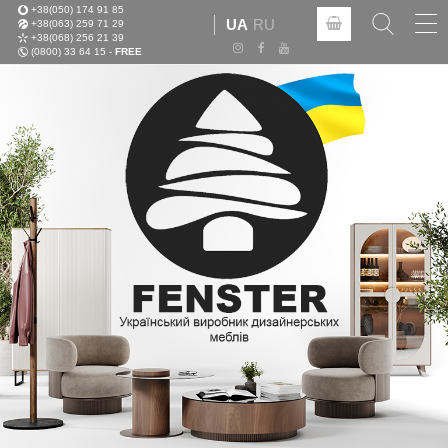
+38(050) 174 91 85
Tog
UA
RU
+38(063) 259 71 29
nav
+38(068) 256 21 39
(0800) 33 64 15 -
FREE