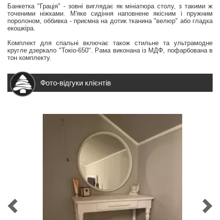
Банкетка "Грація" - зовні виглядає як мініатюра столу, з такими ж
точеними ніжками. М'яке сидіння наповнене якісним і пружним
поролоном, оббивка - приємна на дотик тканина "велюр" або гладка
екошкіра.
Комплект для спальні включає також стильне та ультрамодне
кругле дзеркало "Токіо-650". Рама виконана із МДФ, пофарбована в
тон комплекту.
Фото-відгуки клієнтів