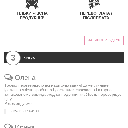
ТІЛЬКИ ЯКІСНА
ПЕРЕДОПЛАТА /
ПРОДУКЦІЯ!
ПІСЛЯПЛАТА
ЗАЛИШИТИ ВІДГУК
3
відгук
Олена
Трюмо перевершило всі наші очікування! Дуже стильне,
ідеально якісно зроблено і доставили своєчасно і в гарно
запакованому вигляді. жодної подряпинки. Якість переверщує
ціну.
Рекомендуємо.
2024-01-29 14:41:41
Ирина