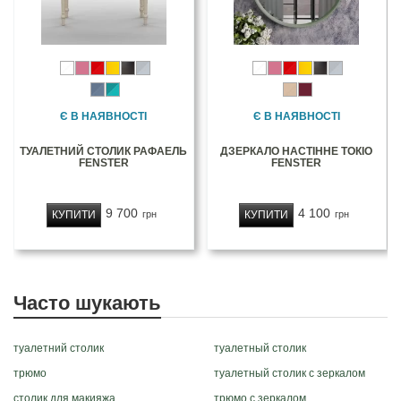
Є В НАЯВНОСТІ
Є В НАЯВНОСТІ
ТУАЛЕТНИЙ СТОЛИК РАФАЕЛЬ
ДЗЕРКАЛО НАСТІННЕ ТОКІО
FENSTER
FENSTER
9 700
4 100
КУПИТИ
КУПИТИ
грн
грн
Часто шукають
туалетний столик
туалетный столик
трюмо
туалетный столик с зеркалом
столик для макияжа
трюмо с зеркалом