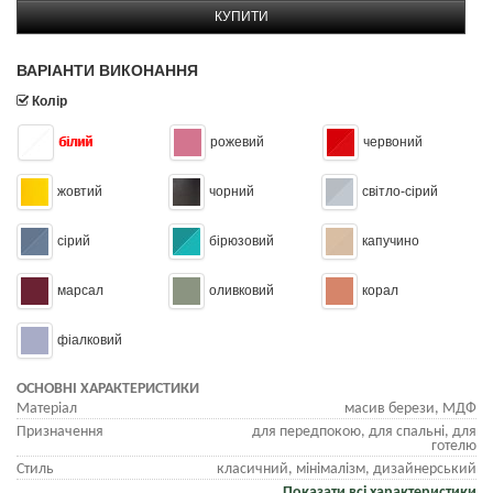
КУПИТИ
ВАРІАНТИ ВИКОНАННЯ
Колір
білий
рожевий
червоний
жовтий
чорний
світло-сірий
сірий
бірюзовий
капучино
марсал
оливковий
корал
фіалковий
ОСНОВНІ ХАРАКТЕРИСТИКИ
Матеріал
масив берези, МДФ
Призначення
для передпокою, для спальні, для
готелю
Стиль
класичний, мінімалізм, дизайнерський
Показати всі характеристики