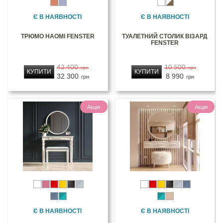
Є В НАЯВНОСТІ
Є В НАЯВНОСТІ
ТРЮМО НАОМІ FENSTER
ТУАЛЕТНИЙ СТОЛИК ВІЗАРД
FENSTER
42 400
10 500
грн
грн
КУПИТИ
КУПИТИ
32 300
8 990
грн
грн
Акція
Акція
Є В НАЯВНОСТІ
Є В НАЯВНОСТІ