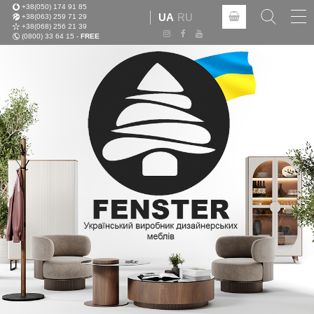
+38(050) 174 91 85
Tog
UA
RU
+38(063) 259 71 29
nav
+38(068) 256 21 39
(0800) 33 64 15 -
FREE