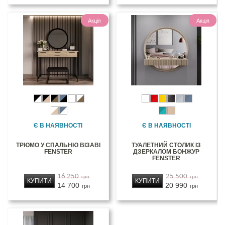
Акція
Акція
Є В НАЯВНОСТІ
Є В НАЯВНОСТІ
ТРЮМО У СПАЛЬНЮ ВІЗАВІ
ТУАЛЕТНИЙ СТОЛИК ІЗ
FENSTER
ДЗЕРКАЛОМ БОНЖУР
FENSTER
16 250
25 500
грн
грн
КУПИТИ
КУПИТИ
14 700
20 990
грн
грн