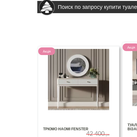
Поиск по запросу купити туале
Акція
Акція
ТУА
ТРЮМО НАОМІ FENSTER
ВІЗА
42 400
грн