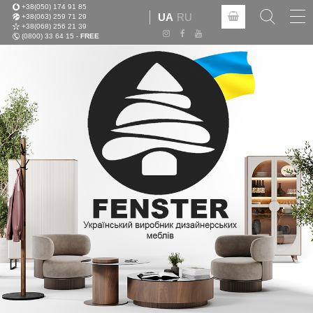
+38(050) 174 91 85
Tog
UA
RU
+38(063) 259 71 29
nav
+38(068) 256 21 39
(0800) 33 64 15 -
FREE