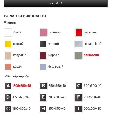
КУПИТИ
ВАРІАНТИ ВИКОНАННЯ
Колір
білий
рожевий
червоний
жовтий
чорний
світло-сірий
капучино
марсал
оливковий
корал
фіалковий
Розмір виробу
500x500x40
550x550x40
600x600x40
650x650x40
700x700x40
750x750x40
800x800x40
850x850x40
900x900x40