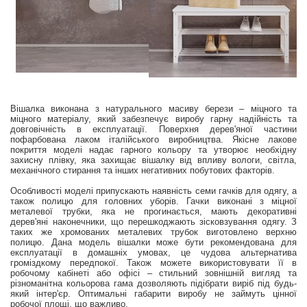
Вішалка виконана з натурального масиву берези – міцного та
міцного матеріалу, який забезпечує виробу гарну надійність та
довговічність в експлуатації. Поверхня дерев'яної частини
пофарбована лаком італійського виробництва. Якісне лакове
покриття моделі надає гарного кольору та утворює необхідну
захисну плівку, яка захищає вішалку від впливу вологи, світла,
механічного стирання та інших негативних побутових факторів.
Особливості моделі припускають наявність семи гачків для одягу, а
також полицю для головних уборів. Гачки виконані з міцної
металевої трубки, яка не прогинається, мають декоративні
дерев'яні наконечники, що перешкоджають зісковзування одягу. З
таких же хромованих металевих трубок виготовлено верхню
полицю. Дана модель вішалки може бути рекомендована для
експлуатації в домашніх умовах, це чудова альтернатива
громіздкому передпокої. Також можете використовувати її в
робочому кабінеті або офісі – стильний зовнішній вигляд та
різноманітна кольорова гама дозволяють підібрати виріб під будь-
який інтер'єр. Оптимальні габарити виробу не займуть цінної
робочої площі, що важливо.