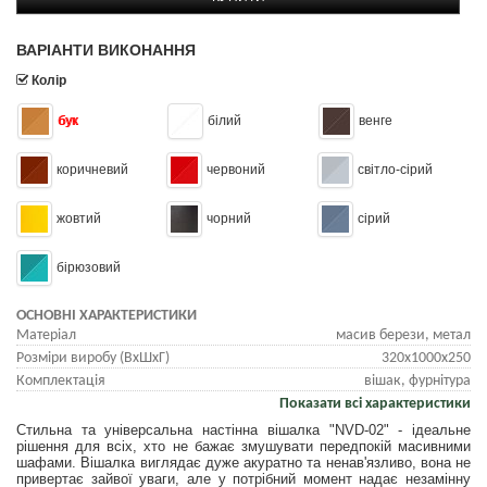
ВАРІАНТИ ВИКОНАННЯ
Колір
бук
білий
венге
коричневий
червоний
світло-сірий
жовтий
чорний
сірий
бірюзовий
ОСНОВНІ ХАРАКТЕРИСТИКИ
Матеріал
масив берези, метал
Розміри виробу (ВхШхГ)
320x1000x250
Комплектація
вішак, фурнітура
Показати всі характеристики
Стильна та універсальна настінна вішалка "NVD-02" - ідеальне
рішення для всіх, хто не бажає змушувати передпокій масивними
шафами. Вішалка виглядає дуже акуратно та ненав'язливо, вона не
привертає зайвої уваги, але у потрібний момент надає незамінну