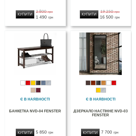
2 800
19 250
грн
грн
КУПИТИ
КУПИТИ
1 490
16 500
грн
грн
Є В НАЯВНОСТІ
Є В НАЯВНОСТІ
БАНКЕТКА NVD-04 FENSTER
ДЗЕРКАЛО НАСТІННЕ NVD-03
FENSTER
5 850
7 700
КУПИТИ
КУПИТИ
грн
грн