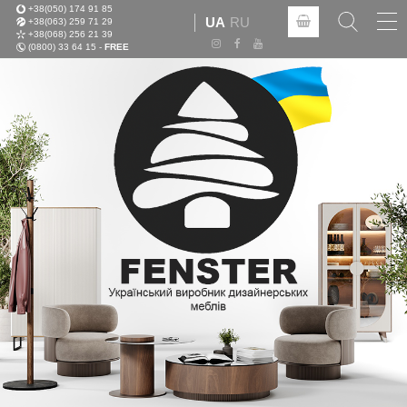
+38(050) 174 91 85
Tog
UA
RU
+38(063) 259 71 29
nav
+38(068) 256 21 39
(0800) 33 64 15 -
FREE