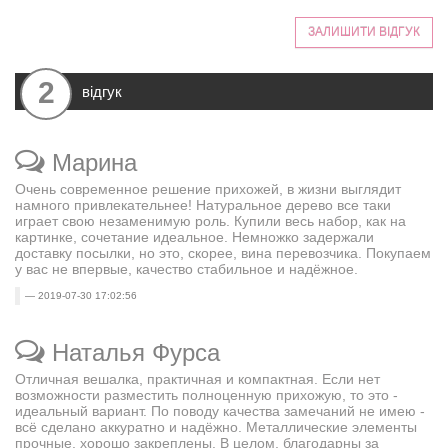
ЗАЛИШИТИ ВІДГУК
2
відгук
Марина
Очень современное решение прихожей, в жизни выглядит
намного привлекательнее! Натуральное дерево все таки
играет свою незаменимую роль. Купили весь набор, как на
картинке, сочетание идеальное. Немножко задержали
доставку посылки, но это, скорее, вина перевозчика. Покупаем
у вас не впервые, качество стабильное и надёжное.
2019-07-30 17:02:56
Наталья Фурса
Отличная вешалка, практичная и компактная. Если нет
возможности разместить полноценную прихожую, то это -
идеальный вариант. По поводу качества замечаний не имею -
всё сделано аккуратно и надёжно. Металлические элементы
прочные, хорошо закреплены. В целом, благодарны за