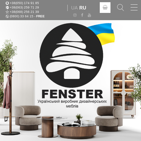
+38(050) 174 91 85
Tog
UA
RU
+38(063) 259 71 29
nav
+38(068) 256 21 39
(0800) 33 64 15 -
FREE