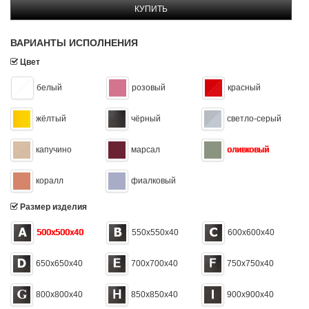
КУПИТЬ
ВАРИАНТЫ ИСПОЛНЕНИЯ
Цвет
белый
розовый
красный
жёлтый
чёрный
светло-серый
капучино
марсал
оливковый
коралл
фиалковый
Размер изделия
500x500x40
550x550x40
600x600x40
650x650x40
700x700x40
750x750x40
800x800x40
850x850x40
900x900x40