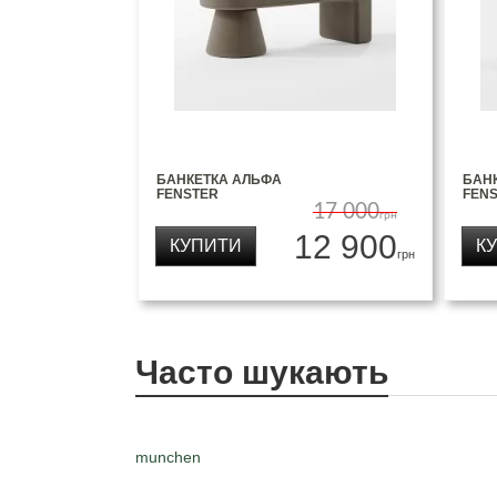
БАНКЕТКА АЛЬФА
БАН
FENSTER
FEN
17 000
грн
12 900
КУПИТИ
К
грн
Часто шукають
munchen