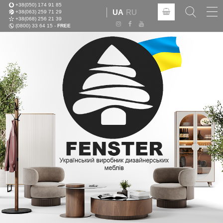
+38(050) 174 91 85
Tog
UA
RU
+38(063) 259 71 29
nav
+38(068) 256 21 39
(0800) 33 64 15 -
FREE