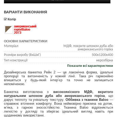
ВАРІАНТИ ВИКОНАННЯ
Колір
американський
горіх/Baloo
2073
ОСНОВНІ ХАРАКТЕРИСТИКИ
Матеріал
МДФ, покрите шпоном дуба або
американського горіха
Розміри виробу (ВхШхГ)
500х1200х400
Тип конструкції
нерозбірна
Показати всі характеристики
Дизайнерська банкетка Рейн 2 — це лаконічна форма, ідеальні
пропорції та витонченість у кожній лінії. Така річ гармонійно
впишеться у будь-який інтер’єр та точно не залишиться
непоміченою.
Банкетка виготовлена з
високоякісного МДФ, вкритого
натуральним шпоном дуба або американського горіха
, що
дарує теплоту та унікальну текстуру.
Оббивка з тканини Baloo
—
справжнє втілення комфорту. Вона неймовірно приємна на дотик,
м’яка, з гарною зносостійкістю. Тканина Baloo відрізняється
легкістю у догляді та зберігає ідеальний вигляд навіть при
щоденному використанні.