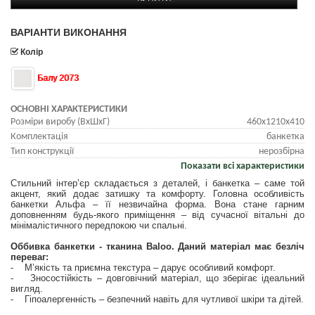
ВАРІАНТИ ВИКОНАННЯ
Колір
Балу 2073
ОСНОВНІ ХАРАКТЕРИСТИКИ
Розміри виробу (ВхШхГ)
460х1210х410
Комплектація
банкетка
Тип конструкції
нерозбірна
Показати всі характеристики
Стильний інтер’єр складається з деталей, і банкетка – саме той
акцент, який додає затишку та комфорту. Головна особливість
банкетки Альфа – її незвичайна форма. Вона стане гарним
доповненням будь-якого приміщення – від сучасної вітальні до
мінімалістичного передпокою чи спальні.
Оббивка банкетки - тканина Baloo.
Даний матеріал має безліч
переваг:
- М’якість та приємна текстура – дарує особливий комфорт.
- Зносостійкість – довговічний матеріал, що зберігає ідеальний
вигляд.
- Гіпоалергенність – безпечний навіть для чутливої шкіри та дітей.