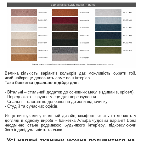
Велика кількість варіантів кольорів дає можливість обрати той,
який найкраще доповнить саме ваш інтер’єр.
Така банкетка ідеально підійде для:
- Вітальні – стильний додаток до основних меблів (диванів, крісел).
- Передпокою – зручне місце для перевзування.
- Спальні – елегантне доповнення до зони відпочинку.
- Студій та сучасних офісів.
Якщо ви шукали унікальний дизайн, комфорт, якість та легкість у
догляді в одному виробі – банкетка Альфа чудовий варіант! Вона
неодмінно стане родзинкою будь-якого інтер’єру, підкреслюючи
його індивідуальність та смак.
Усі наявні тканини можна подивитися на