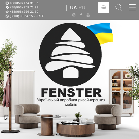
+38(050) 174 91 85
Tog
UA
RU
+38(063) 259 71 29
nav
+38(068) 256 21 39
(0800) 33 64 15 -
FREE