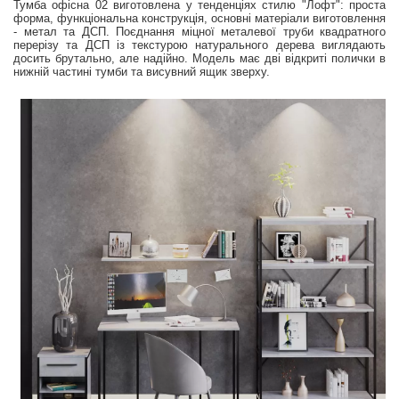
Тумба офісна 02 виготовлена у тенденціях стилю "Лофт": проста
форма, функціональна конструкція, основні матеріали виготовлення
- метал та ДСП. Поєднання міцної металевої труби квадратного
перерізу та ДСП із текстурою натурального дерева виглядають
досить брутально, але надійно. Модель має дві відкриті полички в
нижній частині тумби та висувний ящик зверху.