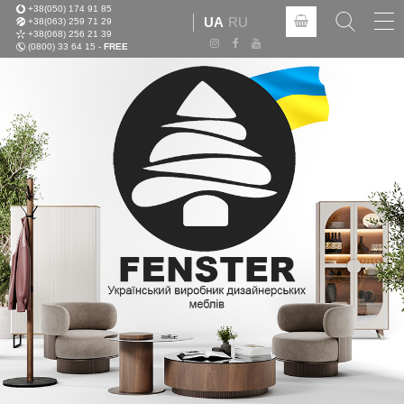
+38(050) 174 91 85
Tog
UA
RU
+38(063) 259 71 29
nav
+38(068) 256 21 39
(0800) 33 64 15 -
FREE