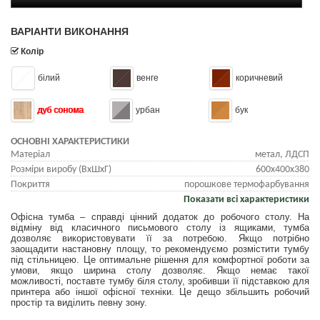
ВАРІАНТИ ВИКОНАННЯ
Колір
білий
венге
коричневий
дуб сонома
урбан
бук
ОСНОВНІ ХАРАКТЕРИСТИКИ
Матеріал
метал, ЛДСП
Розміри виробу (ВхШхГ)
600x400x380
Покриття
порошкове термофарбування
Показати всі характеристики
Офісна тумба – справді цінний додаток до робочого столу. На
відміну від класичного письмового столу із ящиками, тумба
дозволяє використовувати її за потребою. Якщо потрібно
заощадити настановну площу, то рекомендуємо розмістити тумбу
під стільницею. Це оптимальне рішення для комфортної роботи за
умови, якщо ширина столу дозволяє. Якщо немає такої
можливості, поставте тумбу біля столу, зробивши її підставкою для
принтера або іншої офісної техніки. Це дещо збільшить робочий
простір та виділить певну зону.