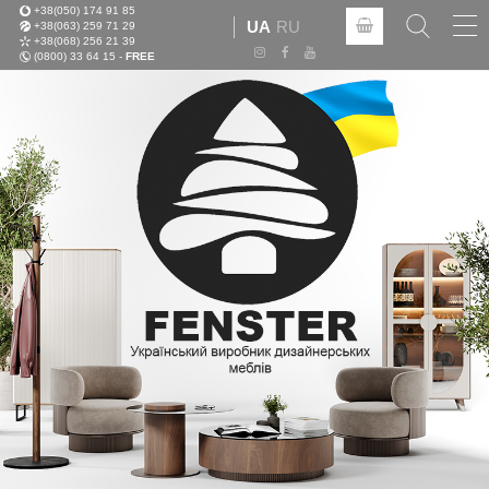
+38(050) 174 91 85
Tog
UA
RU
+38(063) 259 71 29
nav
+38(068) 256 21 39
(0800) 33 64 15 -
FREE