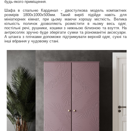
будь-якого приміщення.
Шафа в спальню Кардинал - двостулкова модель компактних
розмірів 1800х1000х500мм. Такий виріб підійде навіть для
мініатюрних кімнат, при цьому маючи хорошу місткість. Велика
кількість поличок дозволяють розмістити в ньому весь одяг,
постільні речі, рушники, кошики з нижньою білизною та взуття. На
антресолях зручно буде зберігати сумки та різноманітні аксесуари.
А штанга з плічками допоможе підтримувати верхній одяг, сукні та
інші вбрання у чудовому стані.