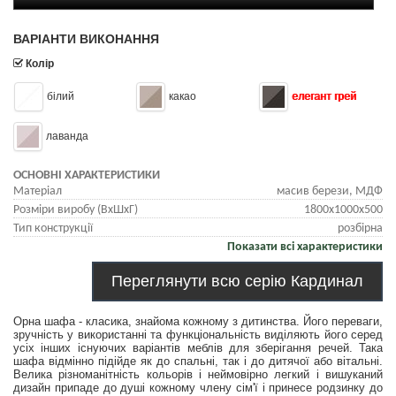
ВАРІАНТИ ВИКОНАННЯ
Колір
білий
какао
елегант грей
лаванда
ОСНОВНІ ХАРАКТЕРИСТИКИ
Матеріал
масив берези, МДФ
Розміри виробу (ВхШхГ)
1800х1000х500
Тип конструкції
розбірна
Показати всі характеристики
Переглянути всю серію Кардинал
Орна шафа - класика, знайома кожному з дитинства. Його переваги,
зручність у використанні та функціональність виділяють його серед
усіх інших існуючих варіантів меблів для зберігання речей. Така
шафа відмінно підійде як до спальні, так і до дитячої або вітальні.
Велика різноманітність кольорів і неймовірно легкий і вишуканий
дизайн припаде до душі кожному члену сім'ї і принесе родзинку до