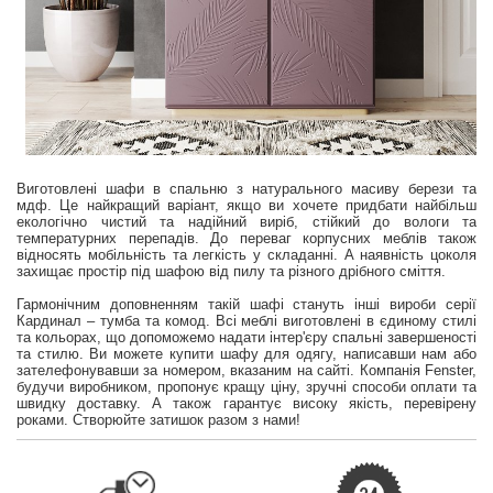
Виготовлені шафи в спальню з натурального масиву берези та
мдф. Це найкращий варіант, якщо ви хочете придбати найбільш
екологічно чистий та надійний виріб, стійкий до вологи та
температурних перепадів. До переваг корпусних меблів також
відносять мобільність та легкість у складанні. А наявність цоколя
захищає простір під шафою від пилу та різного дрібного сміття.
Гармонічним доповненням такій шафі стануть інші вироби серії
Кардинал – тумба та комод. Всі меблі виготовлені в єдиному стилі
та кольорах, що допоможемо надати інтер'єру спальні завершеності
та стилю. Ви можете купити шафу для одягу, написавши нам або
зателефонувавши за номером, вказаним на сайті. Компанія Fenster,
будучи виробником, пропонує кращу ціну, зручні способи оплати та
швидку доставку. А також гарантує високу якість, перевірену
роками. Створюйте затишок разом з нами!