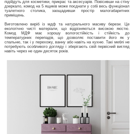
підійдуть для косметики, прикрас та аксесуарів. Повісивши на стіну
дзеркало, комод на 5 ящиків може поєднати у собі весь функціонал
туалетного столика, заощадивши простір малогабаритних
приміщень.
Виготовлено виріб із мдф та натурального масиву берези. Це
екологічно чисті матеріали, що відрізняються високою якістю.
Комод МДФ має хорошу вологостійкість і стійкість до
температурних перепадів, що дозволяє поставити його як у
спальню, так і у перехожу, ванну або навіть на кухню. Такі меблі не
потребують особливого догляду і зберігають свій первісний вигляд
навіть через не один десяток років.