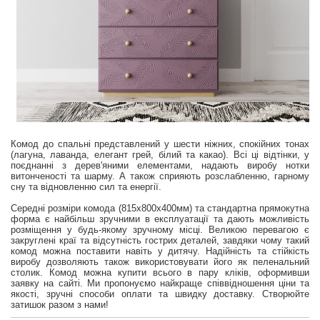
Комод до спальні представлений у шести ніжних, спокійних тонах
(лагуна, лаванда, елегант грей, білий та какао). Всі ці відтінки, у
поєднанні з дерев'яними елементами, надають виробу нотки
витонченості та шарму. А також сприяють розслабленню, гарному
сну та відновленню сил та енергії.
Середні розміри комода (815х800х400мм) та стандартна прямокутна
форма є найбільш зручними в експлуатації та дають можливість
розміщення у будь-якому зручному місці. Великою перевагою є
закруглені краї та відсутність гострих деталей, завдяки чому такий
комод можна поставити навіть у дитячу. Надійність та стійкість
виробу дозволяють також використовувати його як пеленальний
столик. Комод можна купити всього в пару кліків, оформивши
заявку на сайті. Ми пропонуємо найкраще співвідношення ціни та
якості, зручні способи оплати та швидку доставку. Створюйте
затишок разом з нами!