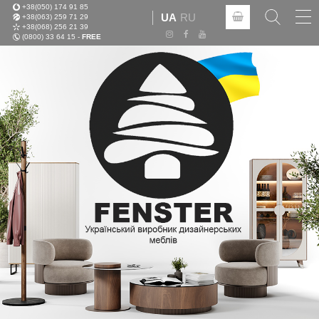
+38(050) 174 91 85
Tog
UA
RU
+38(063) 259 71 29
nav
+38(068) 256 21 39
(0800) 33 64 15 -
FREE