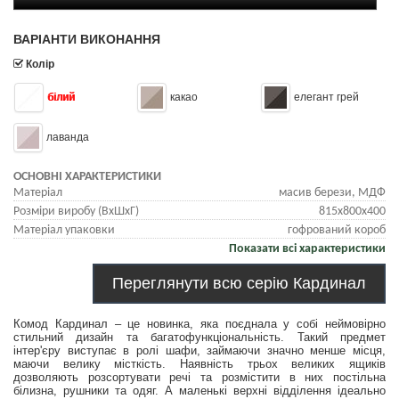
ВАРІАНТИ ВИКОНАННЯ
Колір
білий
какао
елегант грей
лаванда
ОСНОВНІ ХАРАКТЕРИСТИКИ
Матеріал
масив берези, МДФ
Розміри виробу (ВхШхГ)
815х800х400
Матеріал упаковки
гофрований короб
Показати всі характеристики
Переглянути всю серію Кардинал
Комод Кардинал – це новинка, яка поєднала у собі неймовірно
стильний дизайн та багатофункціональність. Такий предмет
інтер'єру виступає в ролі шафи, займаючи значно менше місця,
маючи велику місткість. Наявність трьох великих ящиків
дозволяють розсортувати речі та розмістити в них постільна
білизна, рушники та одяг. А маленькі верхні відділення ідеально