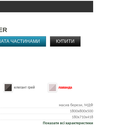
ER
ЛАТА ЧАСТИНАМИ
КУПИТИ
елегант грей
лаванда
масив берези, МДФ
1800х800х500
180х710х418
Показати всі характеристики