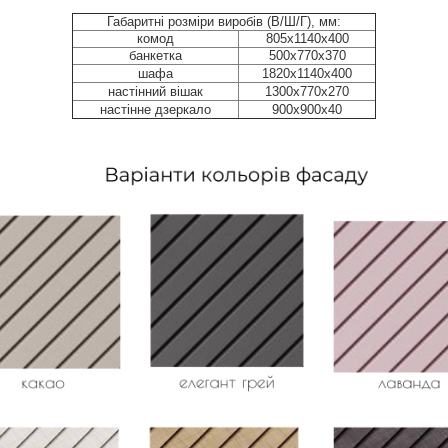
Габаритні розміри виробів (В/Ш/Г), мм:
комод
805х1140x400
банкетка
500x770x370
шафа
1820x1140x400
настінний вішак
1300x770x270
настінне дзеркало
900х900х40