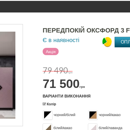
ПЕРЕДПОКІЙ ОКСФОРД 3 
Є в наявності
ОП
Акція
79 490
грн
71 500
грн
ВАРІАНТИ ВИКОНАННЯ
Колір
чорний/білий
чорний/какао
білий/какао
білий/лаванда