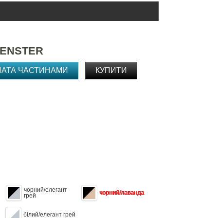
FENSTER
ЛАТА ЧАСТИНАМИ
КУПИТИ
чорний/елегант
чорний/лаванда
грей
білий/елегант грей