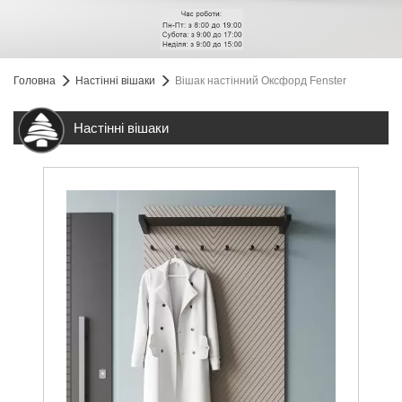
Головна
Настінні вішаки
Вішак настінний Оксфорд Fenster
Настінні вішаки