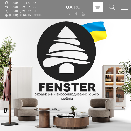
+38(050) 174 91 85
Tog
UA
RU
+38(063) 259 71 29
nav
+38(068) 256 21 39
(0800) 33 64 15 -
FREE