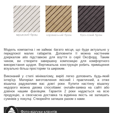
Модель компактна і не займає багато місця, що буде актуально у
передпокої малих габаритів. Доповнити її можна настінним
дзеркалом або підставкою для взуття із серії Оксфорд. Таким
чином, ви створите завершену композицію для комфортного
використання щодня. Вертикальна конструкція робить приміщення
візуально більш просторим та широким.
Виконаний у стилі мінімалізму, виріб легко доповнить будь-який
інтер'єр. Матеріал виготовлення якісний і практичний, а отже
вішалка радуватиме вас довгі роки. Купити настінну вішалку
недорого можна двома способами: онлайн-заявка на сайті або
дзвінок нашим фахівцям. Гарантія 2 роки надається на всю
продукцію, а своєчасна доставка та відмінна якість не залишать
сумнівів у покупці. Створюйте затишок разом з нами.
Фото-відгуки клієнтів