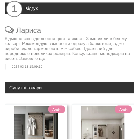
1
відгук
Лариса
Відмінне співвідношення ціни та якості. Замовляли в білому
кольорі. Рекомендую замовляти одразу з банкетокю, адже
вироби вдало гармонюють між собою. Ідеальний для
передпокою невеликих розмірів. Консультація менеджерів на
висоті. Замовлю ще.
2024-03-13 15:09:19
Супутні товари
Акція
Акція