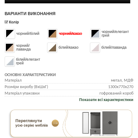
ВАРІАНТИ ВИКОНАННЯ
Колір
чорний/елегант
чорний/білий
чорний/какао
грей
чорний/
білий/какао
білий/лаванда
лаванда
білий/елегант
грей
ОСНОВНІ ХАРАКТЕРИСТИКИ
Матеріал
метал, МДФ
Розміри виробу (ВхШхГ)
1300x770x270
Матеріал упаковки
гофрований короб
Показати всі характеристики