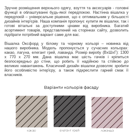
Зручне розміщення верхнього одягу, взуття та аксесуарів - головні
функції в облаштуванні будь-якої передпокою. Настінна вішалка у
передпокій – універсальне рішення, що є оптимальним у більшості
дизайнів інтер'єрів. Наша компанія пропонує купити як вішалки, так і
готові вітальні за доступними цінами від виробника. Багатий
асортимент товарів, представлений на сторінках сайту, дозволить
підібрати потрібний варіант саме для вас.
Вішалка Оксфорд у білому та чорному кольорі – новинка від
нашого виробника. Модель пропонується у сучасних кольорах:
какао, лагуна, елегант грей, лаванда. Розмір виробу (ВхШхГ): 1300
х 770 х 270 мм. Дана вішалка має шість гачків і кріпиться
безпосередньо до стіни, що робить її надійною та стійкою до
великих навантажень. Класичний дизайн вішалки дозволяє зробити
його особливістю інтер'єру, а також підкреслити гарний смак її
власників.