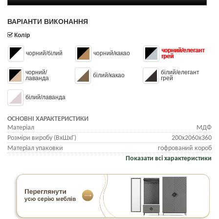
ВАРІАНТИ ВИКОНАННЯ
Колір
чорний/елегант
чорний/білий
чорний/какао
грей
чорний/
білий/елегант
білий/какао
лаванда
грей
білий/лаванда
ОСНОВНІ ХАРАКТЕРИСТИКИ
Матеріал
МДФ
Розміри виробу (ВхШхГ)
200x2060х360
Матеріал упаковки
гофрований короб
Показати всі характеристики