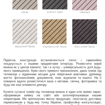
Підвісна конструкція встановлюється легко і гармонійно
поєднується з іншими предметами інтер'єру. Розмістити виріб
можна як у центрі кімнати, так і в кутку – універсальність для будь-
якого приміщення. Крім свого прямого призначення, дана тумба під
телевізор є відмінним місцем для зберігання важливих дрібниць
життя: фотоальбомів, документів, книг, журналів та іншого. На її
поверхні вдало розміститися ваза з квітами, свічка, фоторамка та
будь-які інші елементи декору.
Купити сучасні тумби під телевізор можна в один клік прямо зараз:
оформивши заявку на сайті або зателефонувавши нашим
операторам. Ми пропонуємо якісну продукцію, своєчасну доставку
перевізником у будь-яку точку України, професійну консультацію,