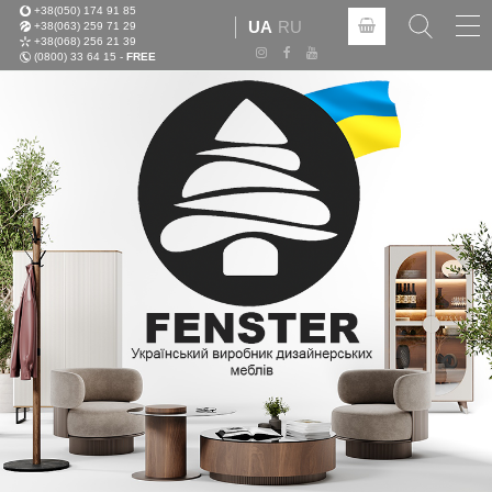
+38(050) 174 91 85
Tog
UA
RU
+38(063) 259 71 29
nav
+38(068) 256 21 39
(0800) 33 64 15 -
FREE