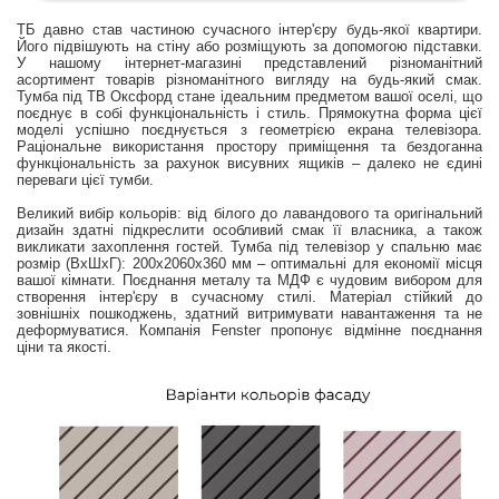
ТБ давно став частиною сучасного інтер'єру будь-якої квартири.
Його підвішують на стіну або розміщують за допомогою підставки.
У нашому інтернет-магазині представлений різноманітний
асортимент товарів різноманітного вигляду на будь-який смак.
Тумба під ТВ Оксфорд стане ідеальним предметом вашої оселі, що
поєднує в собі функціональність і стиль. Прямокутна форма цієї
моделі успішно поєднується з геометрією екрана телевізора.
Раціональне використання простору приміщення та бездоганна
функціональність за рахунок висувних ящиків – далеко не єдині
переваги цієї тумби.
Великий вибір кольорів: від білого до лавандового та оригінальний
дизайн здатні підкреслити особливий смак її власника, а також
викликати захоплення гостей. Тумба під телевізор у спальню має
розмір (ВхШхГ): 200x2060х360 мм – оптимальні для економії місця
вашої кімнати. Поєднання металу та МДФ є чудовим вибором для
створення інтер'єру в сучасному стилі. Матеріал стійкий до
зовнішніх пошкоджень, здатний витримувати навантаження та не
деформуватися. Компанія Fenster пропонує відмінне поєднання
ціни та якості.