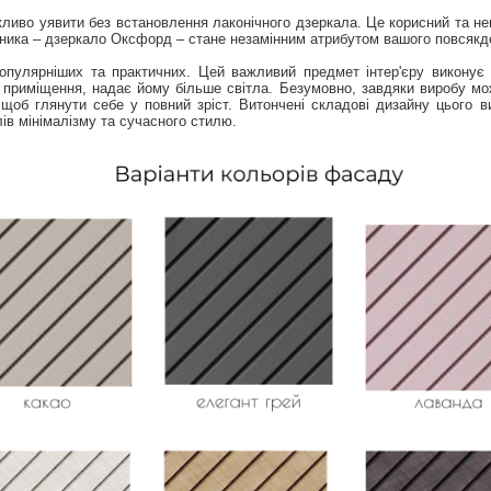
иво уявити без встановлення лаконічного дзеркала. Це корисний та неві
робника – дзеркало Оксфорд – стане незамінним атрибутом вашого повсякд
пулярніших та практичних. Цей важливий предмет інтер'єру виконує 
 приміщення, надає йому більше світла. Безумовно, завдяки виробу мо
щоб глянути себе у повний зріст. Витончені складові дизайну цього 
ів мінімалізму та сучасного стилю.