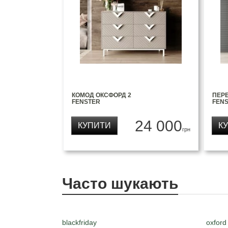
КОМОД ОКСФОРД 2
ПЕР
FENSTER
FEN
24 000
КУПИТИ
К
грн
Часто шукають
blackfriday
oxford