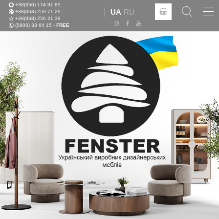
+38(050) 174 91 85
Tog
UA
RU
+38(063) 259 71 29
nav
+38(068) 256 21 39
(0800) 33 64 15 -
FREE