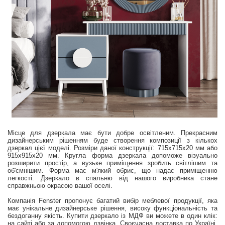
Місце для дзеркала має бути добре освітленим. Прекрасним
дизайнерським рішенням буде створення композиції з кількох
дзеркал цієї моделі. Розміри даної конструкції: 715x715x20 мм або
915x915x20 мм. Кругла форма дзеркала допоможе візуально
розширити простір, а вузьке приміщення зробить світлішим та
об'ємнішим. Форма має м'який обрис, що надає приміщенню
легкості. Дзеркало в спальню від нашого виробника стане
справжньою окрасою вашої оселі.
Компанія Fenster пропонує багатий вибір меблевої продукції, яка
має унікальне дизайнерське рішення, високу функціональність та
бездоганну якість. Купити дзеркало із МДФ ви можете в один клік:
на сайті або за допомогою дзвінка. Своєчасна доставка по Україні,