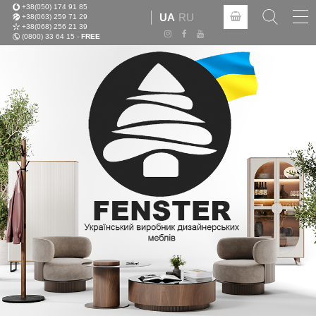
+38(050) 174 91 85
Tog
UA
RU
+38(063) 259 71 29
nav
+38(068) 256 21 39
(0800) 33 64 15 -
FREE