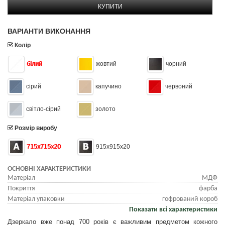
КУПИТИ
ВАРІАНТИ ВИКОНАННЯ
Колір
білий
жовтий
чорний
сірий
капучино
червоний
світло-сірий
золото
Розмір виробу
715х715х20
915x915x20
ОСНОВНІ ХАРАКТЕРИСТИКИ
Матеріал
МДФ
Покриття
фарба
Матеріал упаковки
гофрований короб
Показати всі характеристики
Дзеркало вже понад 700 років є важливим предметом кожного