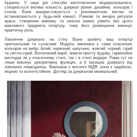
будинку. У наші дні способи виготовлення модернізувалися,
створюється велика кількість дзеркал різних дизайнів, кольорів і
стилів. Вони використовуються з різноманітною метою та
встановлюються у будь-якій кімнаті. Ранкові та вечірні ритуали
краси, створення макіяжу та зачіски важко уявити без цього
важливого предмета інтер'єру, тому його розміщення виконує
практичну роль.
Лаконічне дзеркало на стіну Віано зробить ваш інтер'єр
оригінальним та сучасним. Модель виконана у семи класичних
кольорах на вибір: білий, червоний, капучино, жовтий, чорний, сірий
та світло-сірий. Витончений виріб, маючи просту будову, гармонійно
виглядає як у класичному стилі, так і в стилі модерн. Рама тут не
лише виконує декоративну функцію, а й захищає дзеркало від
зовнішніх пошкоджень. Виконана з якісного МДФ, вона є надійною,
міцною та вологостійкою. Догляд за дзеркалом мінімальний.