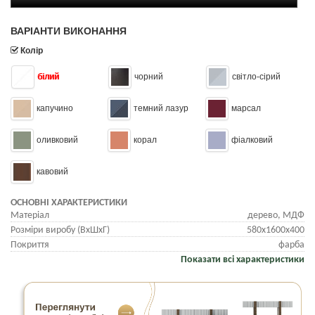
ВАРІАНТИ ВИКОНАННЯ
Колір
білий
чорний
світло-сірий
капучино
темний лазур
марсал
оливковий
корал
фіалковий
кавовий
ОСНОВНІ ХАРАКТЕРИСТИКИ
Матеріал
дерево, МДФ
Розміри виробу (ВхШхГ)
580х1600х400
Покриття
фарба
Показати всі характеристики