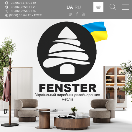
+38(050) 174 91 85
Tog
UA
RU
+38(063) 259 71 29
nav
+38(068) 256 21 39
(0800) 33 64 15 -
FREE