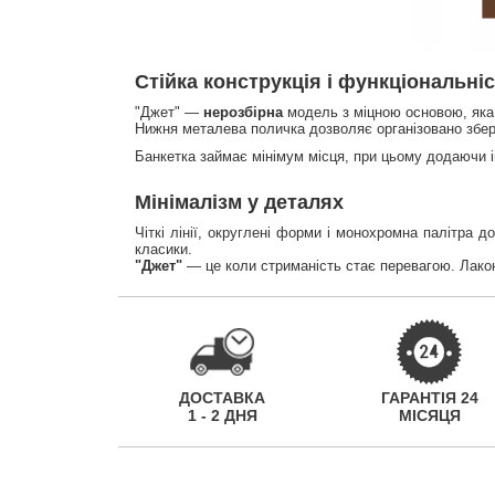
Стійка конструкція і функціональні
"Джет" —
нерозбірна
модель з міцною основою, яка
Нижня металева поличка дозволяє організовано збері
Банкетка займає мінімум місця, при цьому додаючи і
Мінімалізм у деталях
Чіткі лінії, округлені форми і монохромна палітра 
класики.
"Джет"
— це коли стриманість стає перевагою. Лакон
ДОСТАВКА
ГАРАНТІЯ 24
1 - 2 ДНЯ
МІСЯЦЯ