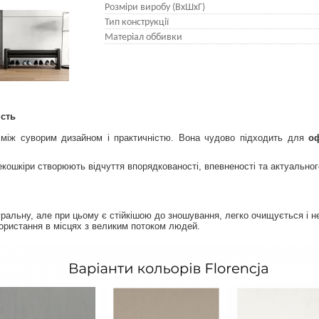
Розміри виробу (ВхШхГ)
Тип конструкції
Матеріал оббивки
ість
 між суворим дизайном і практичністю. Вона чудово підходить для
оф
 екошкіри створюють відчуття впорядкованості, впевненості та актуально
туральну, але при цьому є стійкішою до зношування, легко очищується і 
ористання в місцях з великим потоком людей.