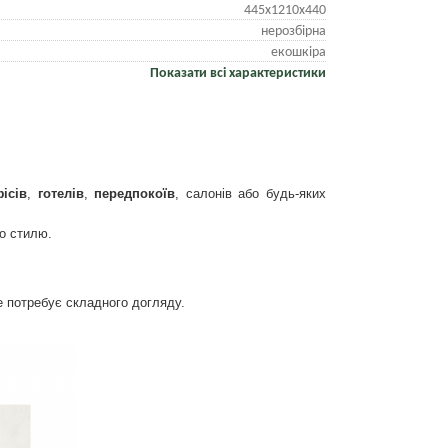
445х1210х440
нерозбірна
екошкіра
Показати всі характеристики
ісів
,
готелів
,
передпокоїв
, салонів або будь-яких
го стилю.
не потребує складного догляду.