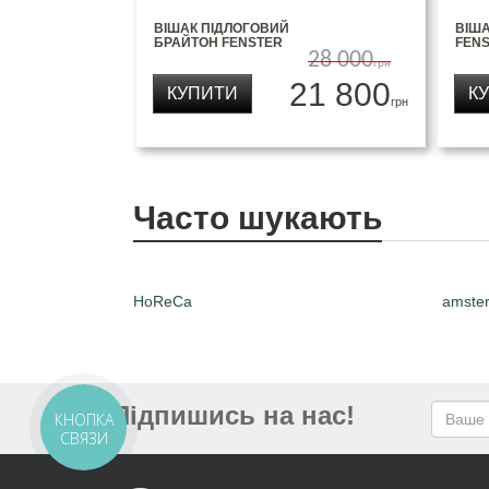
ВІШАК ПІДЛОГОВИЙ
ВІША
БРАЙТОН FENSTER
FEN
28 000
грн
21 800
КУПИТИ
К
грн
Часто шукають
HoReCa
amste
Підпишись на нас!
КНОПКА
СВЯЗИ