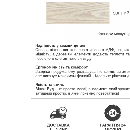
Надійність у кожній деталі
Основа вішака виготовлена з якісного МДФ, покрито
міцність, а дерев’яні елементи додають теплоти т
первісного елегантного вигляду.
Ергономічність та комфорт
Завдяки продуманому розташуванню гачків, ви зможе
але виконує максимум функцій – ідеальне рішення д
Якість та стиль
Вішак Вуд - не просто меблі, а елемент, який зроби
затишний простір, в який приємно повертатись!
ДОСТАВКА
ГАРАНТІЯ 24
1 - 2 ДНЯ
МІСЯЦЯ