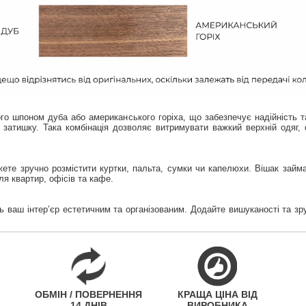
го шпоном дуба або американського горіха, що забезпечує надійність та
а затишку. Така комбінація дозволяє витримувати важкий верхній одяг,
те зручно розмістити куртки, пальта, сумки чи капелюхи. Вішак займа
ля квартир, офісів та кафе.
ть ваш інтер’єр естетичним та організованим. Додайте вишуканості та з
ОБМІН / ПОВЕРНЕННЯ
КРАЩА ЦІНА ВІД
14 ДНІВ
ВИРОБНИКА