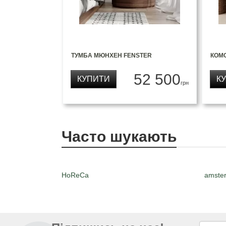
ТУМБА МЮНХЕН FENSTER
КОМ
52 500
КУПИТИ
К
грн
Часто шукають
HoReCa
amste