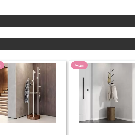
я
Акция