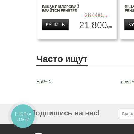
ВІШАК ПІДЛОГОВИЙ
ВІША
БРАЙТОН FENSTER
FEN
28 000
грн
21 800
КУПИТЬ
К
грн
Часто ищут
HoReCa
amste
Подпишись на нас!
КНОПКА
СВЯЗИ