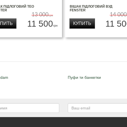
К ПІДЛОГОВИЙ ТЕО
ВІШАК ПІДЛОГОВИЙ ВУД
STER
FENSTER
13 000
14 000
грн
11 500
11 50
УПИТЬ
КУПИТЬ
грн
rdam
Пуфи ти банкетки