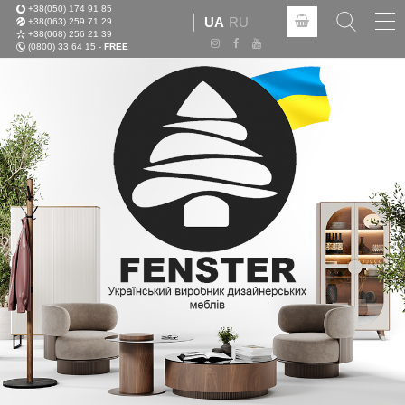
+38(050) 174 91 85
Tog
UA
RU
+38(063) 259 71 29
nav
+38(068) 256 21 39
(0800) 33 64 15 -
FREE