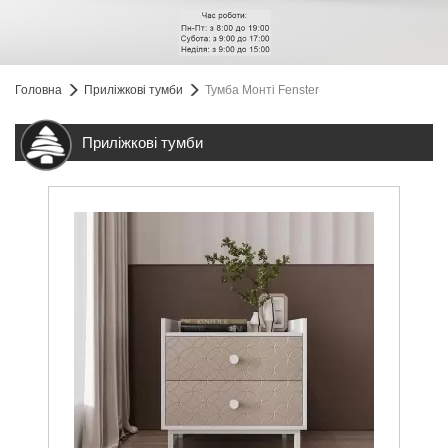
Головна
Приліжкові тумби
Тумба Монті Fenster
Приліжкові тумби