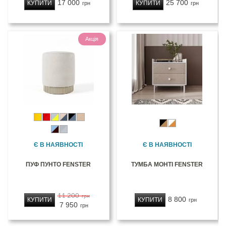
17 000
25 700
КУПИТИ
КУПИТИ
грн
грн
Акція
Є В НАЯВНОСТІ
Є В НАЯВНОСТІ
ПУФ ПУНТО FENSTER
ТУМБА МОНТІ FENSTER
11 200
грн
8 800
КУПИТИ
КУПИТИ
грн
7 950
грн