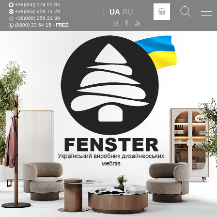
+38(050) 174 91 85
Tog
UA
RU
+38(063) 259 71 29
nav
+38(068) 256 21 39
(0800) 33 64 15 -
FREE