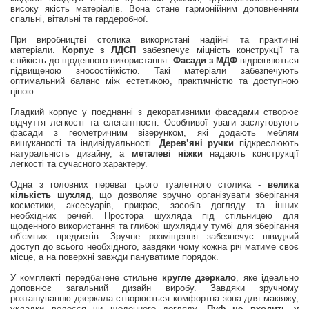
високу якість матеріалів. Вона стане гармонійним доповненням
спальні, вітальні та гардеробної.
При виробництві столика використані надійні та практичні
матеріали.
Корпус з ЛДСП
забезпечує міцність конструкції та
стійкість до щоденного використання.
Фасади з МДФ
відрізняються
підвищеною зносостійкістю. Такі матеріали забезпечують
оптимальний баланс між естетикою, практичністю та доступною
ціною.
Гладкий корпус у поєднанні з декоративними фасадами створює
відчуття легкості та елегантності. Особливої уваги заслуговують
фасади з геометричним візерунком, які додають меблям
вишуканості та індивідуальності.
Дерев’яні ручки
підкреслюють
натуральність дизайну, а
металеві ніжки
надають конструкції
легкості та сучасного характеру.
Одна з головних переваг цього туалетного столика -
велика
кількість шухляд
, що дозволяє зручно організувати зберігання
косметики, аксесуарів, прикрас, засобів догляду та інших
необхідних речей. Простора шухляда під стільницею для
щоденного використання та глибокі шухляди у тумбі для зберігання
об’ємних предметів. Зручне розміщення забезпечує швидкий
доступ до всього необхідного, завдяки чому кожна річ матиме своє
місце, а на поверхні завжди пануватиме порядок.
У комплекті передбачене стильне
кругле дзеркало
, яке ідеально
доповнює загальний дизайн виробу. Завдяки зручному
розташуванню дзеркала створюється комфортна зона для макіяжу,
укладки волосся чи щоденного догляду.
Пуф не входить у