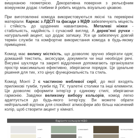
вишуканою геометрією. Декоративна поверхня з рельєфним
візерунком додає глибини й робить модель візуально цікавою.
При виготовленні комода використовуються якісні та перевірені
матеріали.
Каркас з ЛДСП та фасади з МДФ
забезпечують міцність
і стійкість до щоденних навантажень.
Металеві ніжки
-
стабільність, надійність і сучасний вигляд. А
дерев’яні ручки
-
натуральний акцент, що додає затишку. Усе це забезпечує довгий
термін служби та комфортне використання комода в будь-якому
приміщенні.
Комод має
велику місткість
, що дозволяє зручно зберігати одяг,
домашній текстиль, аксесуари, документи чи інші необхідні речі.
Висувні шухляди та закриті відділення допомагають організувати
простір максимально ефективно, зберігаючи порядок. Це ідеальне
рішення для тих, хто цінує функціональність та стиль.
Комод Монті 2
є частиною меблевої серії
, до якої входять
приліжкові тумби, тумби під TV, туалетні столики та інші елементи.
Це дозволяє оформити інтер’єр у єдиному стилі, зберігаючи
гармонію. Завдяки
великому вибору кольорів
, комод легко
адаптується до будь-якого інтер’єру. Ви можете обрати
нейтральний відтінок для спокійної атмосфери або більш насичений
колір, щоб створити акцент у кімнаті.