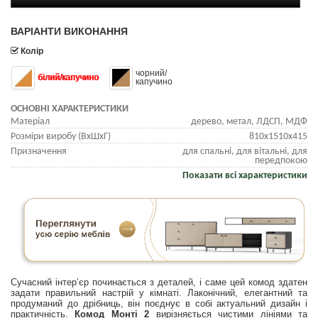
ВАРІАНТИ ВИКОНАННЯ
Колір
чорний/
білий/капучино
капучино
ОСНОВНІ ХАРАКТЕРИСТИКИ
Матеріал
дерево, метал, ЛДСП, МДФ
Розміри виробу (ВхШхГ)
810х1510х415
Призначення
для спальні, для вітальні, для
передпокою
Показати всі характеристики
Сучасний інтер’єр починається з деталей, і саме цей комод здатен
задати правильний настрій у кімнаті. Лаконічний, елегантний та
продуманий до дрібниць, він поєднує в собі актуальний дизайн і
практичність.
Комод Монті 2
вирізняється чистими лініями та