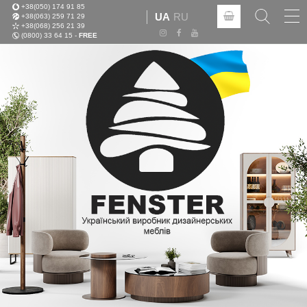
+38(050) 174 91 85
Tog
UA
RU
+38(063) 259 71 29
nav
+38(068) 256 21 39
(0800) 33 64 15 -
FREE