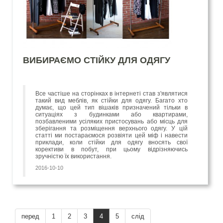
ВИБИРАЄМО СТІЙКУ ДЛЯ ОДЯГУ
Все частіше на сторінках в інтернеті став з'являтися
такий вид меблів, як стійки для одягу. Багато хто
думає, що цей тип вішаків призначений тільки в
ситуаціях з будинками або квартирами,
позбавленими усіляких пристосувань або місць для
зберігання та розміщення верхнього одягу. У цій
статті ми постараємося розвіяти цей міф і навести
приклади, коли стійки для одягу вносять свої
корективи в побут, при цьому відрізняючись
зручністю їх використання.
2016-10-10
перед
1
2
3
4
5
слід