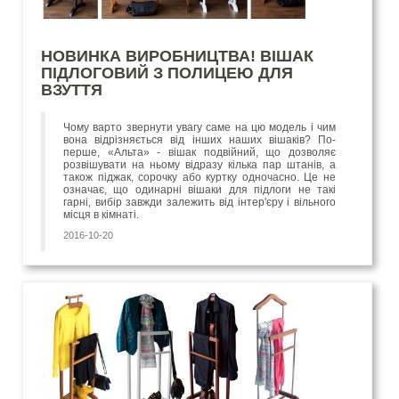
НОВИНКА ВИРОБНИЦТВА! ВІШАК
ПІДЛОГОВИЙ З ПОЛИЦЕЮ ДЛЯ
ВЗУТТЯ
Чому варто звернути увагу саме на цю модель і чим
вона відрізняється від інших наших вішаків? По-
перше, «Альта» - вішак подвійний, що дозволяє
розвішувати на ньому відразу кілька пар штанів, а
також піджак, сорочку або куртку одночасно. Це не
означає, що одинарні вішаки для підлоги не такі
гарні, вибір завжди залежить від інтер'єру і вільного
місця в кімнаті.
2016-10-20