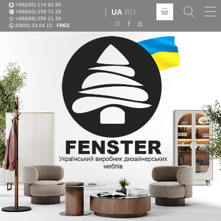
+38(050) 174 91 85
Tog
UA
RU
+38(063) 259 71 29
nav
+38(068) 256 21 39
(0800) 33 64 15 -
FREE