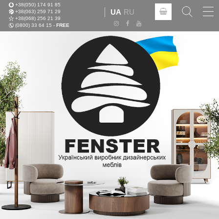
+38(050) 174 91 85
Tog
UA
RU
+38(063) 259 71 29
nav
+38(068) 256 21 39
(0800) 33 64 15 -
FREE