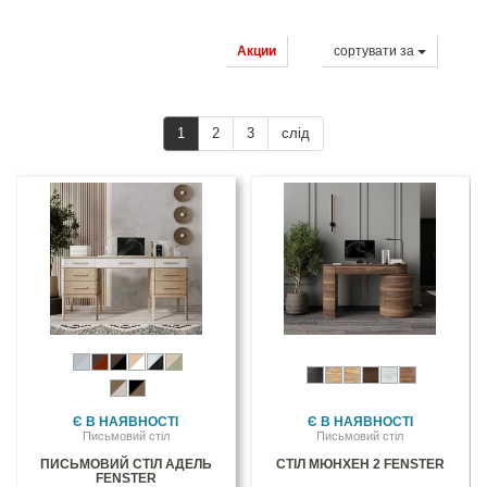
Акции
сортувати за
1
2
3
слід
Є В НАЯВНОСТІ
Є В НАЯВНОСТІ
Письмовий стіл
Письмовий стіл
ПИСЬМОВИЙ СТІЛ АДЕЛЬ
СТІЛ МЮНХЕН 2 FENSTER
FENSTER