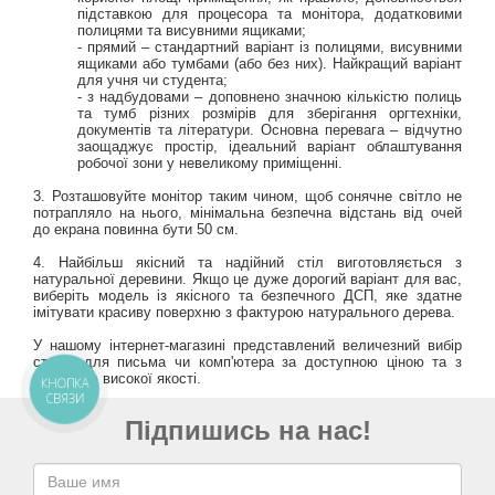
підставкою для процесора та монітора, додатковими
полицями та висувними ящиками;
- прямий – стандартний варіант із полицями, висувними
ящиками або тумбами (або без них). Найкращий варіант
для учня чи студента;
- з надбудовами – доповнено значною кількістю полиць
та тумб різних розмірів для зберігання оргтехніки,
документів та літератури. Основна перевага – відчутно
заощаджує простір, ідеальний варіант облаштування
робочої зони у невеликому приміщенні.
3. Розташовуйте монітор таким чином, щоб сонячне світло не
потрапляло на нього, мінімальна безпечна відстань від очей
до екрана повинна бути 50 см.
4. Найбільш якісний та надійний стіл виготовляється з
натуральної деревини. Якщо це дуже дорогий варіант для вас,
виберіть модель із якісного та безпечного ДСП, яке здатне
імітувати красиву поверхню з фактурою натурального дерева.
У нашому інтернет-магазині представлений величезний вибір
столів для письма чи комп'ютера за доступною ціною та з
гарантією високої якості.
КНОПКА
СВЯЗИ
Підпишись на нас!