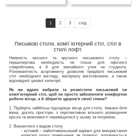
1
2
3
слід
Письмові столи, комп`ютерний стіл, стіл в
стилі лофт.
Наявність якісного та зручного письмового столу –
першочергова необхідність не тільки для офісного
співробітника, а й для звичайного учня чи студента.
Різноманітність асортименту дозволяє придбати письмовий
стіл необхідного вигляду, матеріалу виготовлення, а також
відповідної цінової категорії.
Як же вдало вибрати та розмістити письмовий чи
комп'ютерний стіл, щоб не просто забезпечити комфортне
робоче місце, а й зберегти здоров'я своєї спини?
1. Підберіть найбільш підходяще місце для столу: бажано біля
вікна, досить просторе, з перспективою вільного розміщення
крісла та можливості переміщатися у ньому за потребою;
2. Визначтеся з видом столу:
- кутовий – найоптимальніший варіант для використання
корисної площі приміщення, як правило, доповнюється