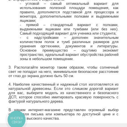
- угловой – самый оптимальный вариант для
использования полезной площади помещения, как
правило, дополняется подставкой для процессора и
монитора, дополнительными полками и выдвижными
ящиками;
- прямой – стандартный вариант с полками,
выдвижными ящиками или тумбами (или без них).
Самый подходящий вариант для ученика или студента;
- с надстройками – дополнен значительным
количеством полок и тумб различных размеров для
хранения оргтехники, документов и литературы.
Основное преимущество – ощутимо экономит
пространство, идеальный вариант обустройства рабочей
зоны в небольшом помещении.
3. Располагайте монитор таким образом, чтобы солнечный
свет не попадал на него, минимальное безопасное расстояние
от глаз до экрана должно быть 50 см.
4. Наиболее качественный и надежный стол изготовляется из
натуральной древесины. Если это слишком дорогой вариант
для вас, выберите модель из качественного и безопасного
ДСП, которое способно имитировать красивую поверхность с
фактурой натурального дерева.
В нашем интернет-магазине представлен огромный выбор
столов для письма или компьютера по доступной цене и с
КНОПКА
гарантией высокого качества.
СВЯЗИ