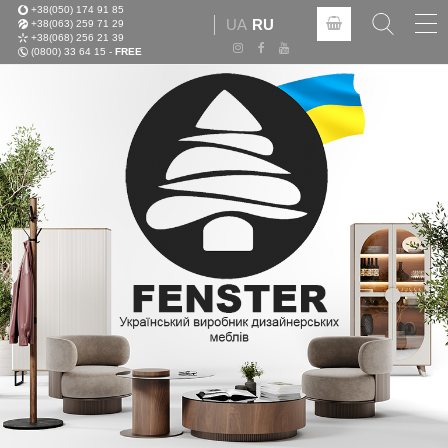
+38(050) 174 91 85
Tog
UA
RU
+38(063) 259 71 29
nav
+38(068) 256 21 39
(0800) 33 64 15 -
FREE