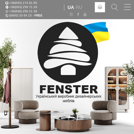
+38(050) 174 91 85
Tog
UA
RU
+38(063) 259 71 29
nav
+38(068) 256 21 39
(0800) 33 64 15 -
FREE