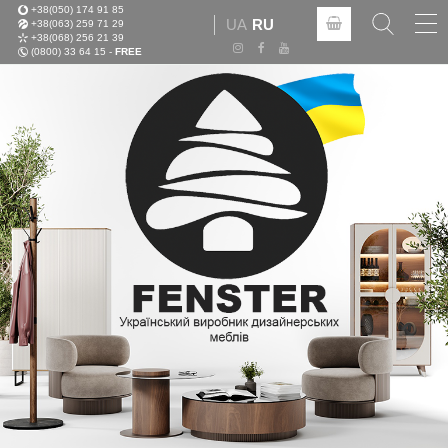
+38(050) 174 91 85
Tog
UA
RU
+38(063) 259 71 29
nav
+38(068) 256 21 39
(0800) 33 64 15 -
FREE