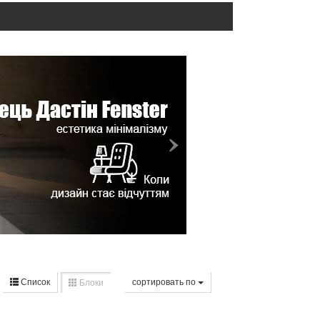
Список
cортировать по
Блоки