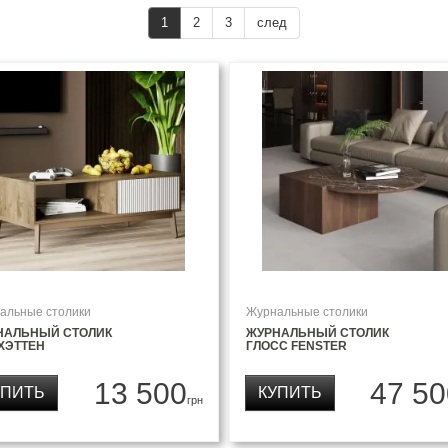
1
2
3
след
альные столики
Журнальные столики
НАЛЬНЫЙ СТОЛИК
ЖУРНАЛЬНЫЙ СТОЛИК
ХЭТТЕН
ГЛОСС FENSTER
13 500
47 50
УПИТЬ
КУПИТЬ
грн