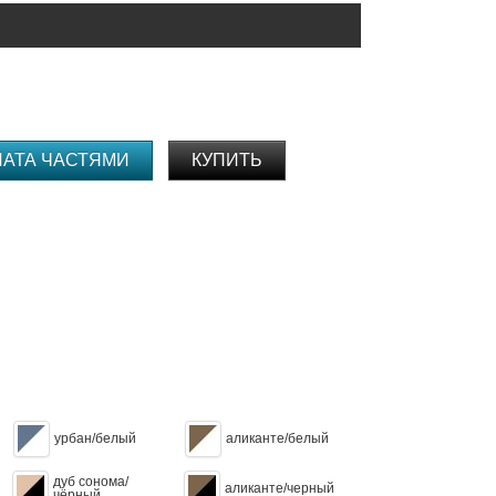
ЛАТА ЧАСТЯМИ
КУПИТЬ
урбан/белый
аликанте/белый
дуб сонома/
аликанте/черный
чёрный