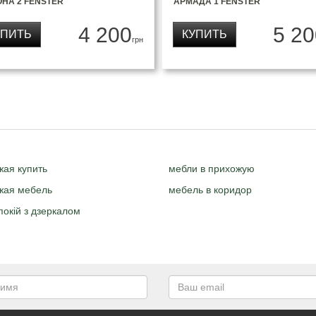
НА 2 FENSTER
АРМАДА 1 FENSTER
4 200
5 20
УПИТЬ
КУПИТЬ
грн
жая купить
мебли в прихожую
жая мебель
мебель в коридор
окій з дзеркалом