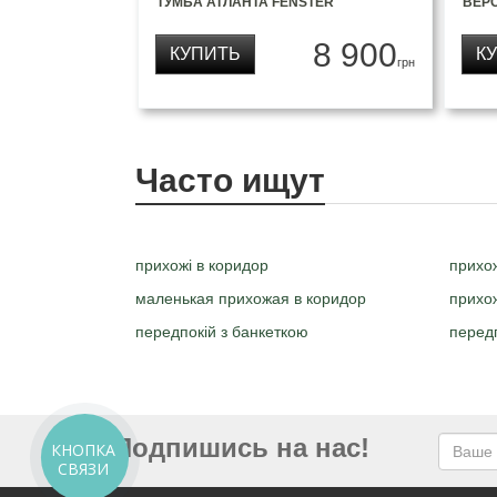
ТУМБА АТЛАНТА FENSTER
ВЕРО
8 900
КУПИТЬ
К
грн
Часто ищут
прихожі в коридор
прихо
маленькая прихожая в коридор
прихо
передпокій з банкеткою
передп
Подпишись на нас!
КНОПКА
СВЯЗИ