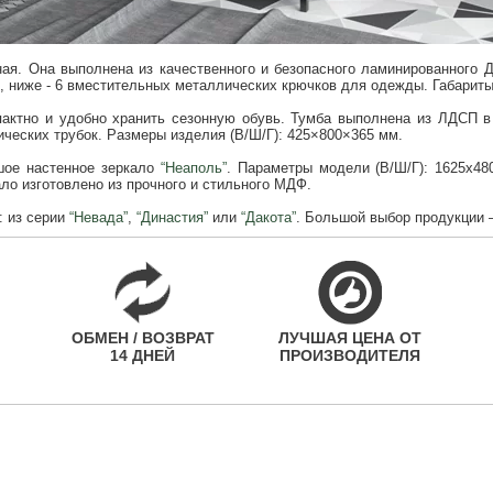
ная. Она выполнена из качественного и безопасного ламинированного 
, ниже - 6 вместительных металлических крючков для одежды. Габариты
ктно и удобно хранить сезонную обувь. Тумба выполнена из ЛДСП в 
ических трубок. Размеры изделия (В/Ш/Г): 425×800×365 мм.
шое настенное зеркало
“Неаполь”
. Параметры модели (В/Ш/Г): 1625x48
ало изготовлено из прочного и стильного МДФ.
: из серии
“Невада”
,
“Династия”
или
“Дакота”
. Большой выбор продукции 
ОБМЕН / ВОЗВРАТ
ЛУЧШАЯ ЦЕНА ОТ
14 ДНЕЙ
ПРОИЗВОДИТЕЛЯ