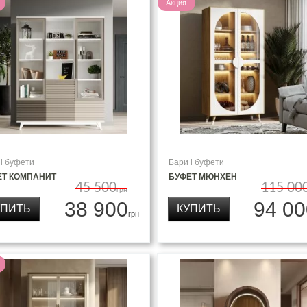
Акция
 і буфети
Бари і буфети
ЕТ КОМПАНИТ
БУФЕТ МЮНХЕН
45 500
115 00
грн
38 900
94 00
УПИТЬ
КУПИТЬ
грн