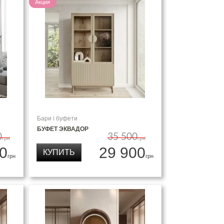
Акция
Бари і буфети
БУФЕТ ЭКВАДОР
0
35 500
грн
грн
0
29 900
КУПИТЬ
грн
грн