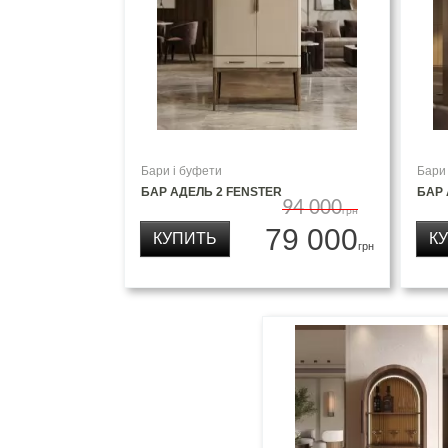
Бари і буфети
Бари
БАР АДЕЛЬ 2 FENSTER
БАР
94 000
грн
79 000
КУПИТЬ
К
грн