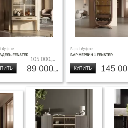
 і буфети
Бари і буфети
 АДЕЛЬ FENSTER
БАР МЕРЛИН 1 FENSTER
105 000
грн
89 000
145 00
УПИТЬ
КУПИТЬ
грн