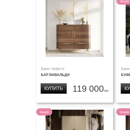
Акция
Бари і буфети
Бари
БАР ВИВАЛЬДИ
БУФ
119 000
КУПИТЬ
К
грн
Акция
Акция