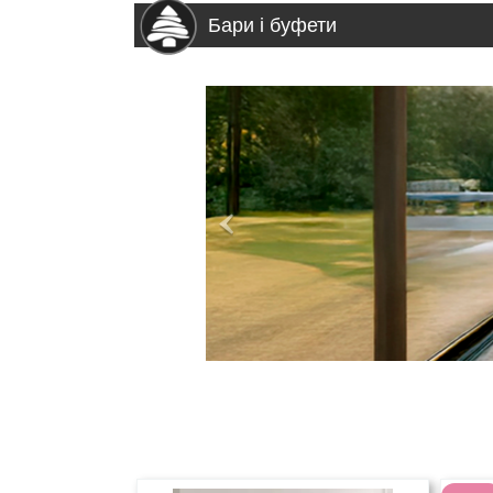
Бари і буфети
>