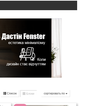
Список
cортировать по
Блоки